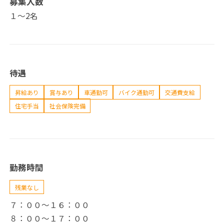
募集人数
１～2名
待遇
昇給あり
賞与あり
車通勤可
バイク通勤可
交通費支給
住宅手当
社会保険完備
勤務時間
残業なし
７：００～１６：００
８：００～１７：００