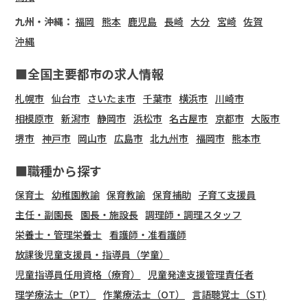
九州・沖縄：
福岡
熊本
鹿児島
長崎
大分
宮崎
佐賀
沖縄
■全国主要都市の求人情報
札幌市
仙台市
さいたま市
千葉市
横浜市
川崎市
相模原市
新潟市
静岡市
浜松市
名古屋市
京都市
大阪市
堺市
神戸市
岡山市
広島市
北九州市
福岡市
熊本市
■職種から探す
保育士
幼稚園教諭
保育教諭
保育補助
子育て支援員
主任・副園長
園長・施設長
調理師・調理スタッフ
栄養士・管理栄養士
看護師・准看護師
放課後児童支援員・指導員（学童）
児童指導員任用資格（療育）
児童発達支援管理責任者
理学療法士（PT）
作業療法士（OT）
言語聴覚士（ST)