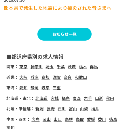
熊本県で発生した地震により被災された皆さまへ
お知らせ一覧
■都道府県別の求人情報
関東：
東京
神奈川
埼玉
千葉
茨城
栃木
群馬
近畿：
大阪
兵庫
京都
滋賀
奈良
和歌山
東海：
愛知
静岡
岐阜
三重
北海道・東北：
北海道
宮城
福島
青森
岩手
山形
秋田
北陸・甲信越：
新潟
長野
石川
富山
山梨
福井
中国・四国：
広島
岡山
山口
島根
鳥取
愛媛
香川
徳島
高知