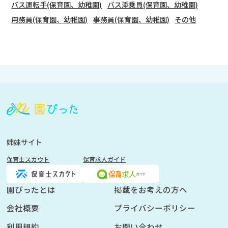
バス運転手(保育園、幼稚園)
バス添乗員(保育園、幼稚園)
用務員(保育園、幼稚園)
事務員(保育園、幼稚園)
その他
会
員
登
録
も
姉妹サイト
し
保育士スカウト
保育求人ガイド
く
は
ロ
園ぴったとは
掲載をお考えの方へ
グ
会社概要
プライバシーポリシー
イ
ン
利用規約
お問い合わせ