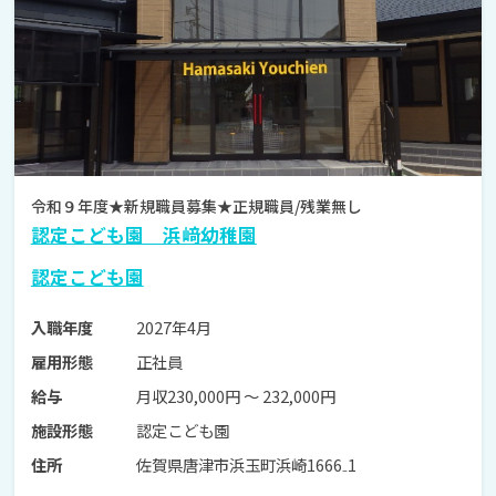
令和９年度★新規職員募集★正規職員/残業無し
認定こども園 浜﨑幼稚園
認定こども園
2027年4月
入職年度
正社員
雇用形態
月収230,000円 〜 232,000円
給与
認定こども園
施設形態
佐賀県唐津市浜玉町浜崎1666₋1
住所