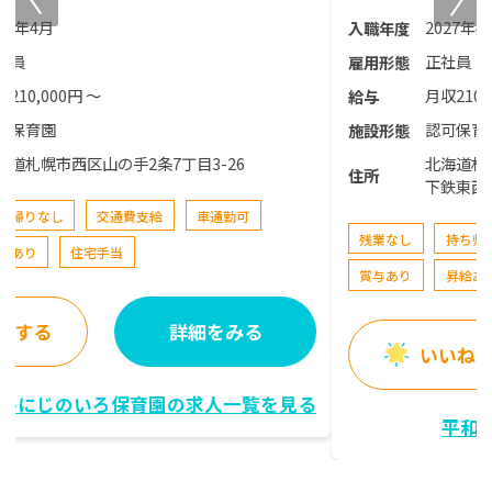
2027年4月
入職年度
正社員
雇用形態
月収210,000円 〜
給与
認可保育園
施設形態
北海道札幌市西区平和3条6丁目12-21 札幌市営地
住所
下鉄東西線 発寒南駅
残業なし
持ち帰りなし
交通費支給
車通勤可
賞与あり
昇給あり
住宅手当
いいねする
詳細をみる
平和にじのいろ保育園の求人一覧を見る