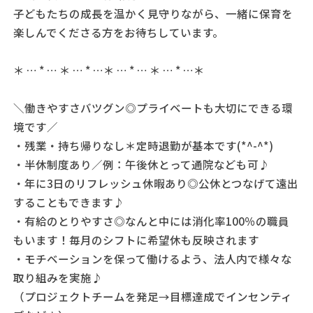
子どもたちの成長を温かく見守りながら、一緒に保育を
楽しんでくださる方をお待ちしています。
＊ … * … ＊ … * …＊ … * … ＊ … * …＊
＼働きやすさバツグン◎プライベートも大切にできる環
境です／
・残業・持ち帰りなし＊定時退勤が基本です(*^-^*)
・半休制度あり／例：午後休とって通院なども可♪
・年に3日のリフレッシュ休暇あり◎公休とつなげて遠出
することもできます♪
・有給のとりやすさ◎なんと中には消化率100％の職員
もいます！毎月のシフトに希望休も反映されます
・モチベーションを保って働けるよう、法人内で様々な
取り組みを実施♪
（プロジェクトチームを発足→目標達成でインセンティ