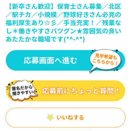
【新卒さん歓迎】保育士さん募集／北区
／駅チカ／小規模／野球好きさん必見の
福利厚生あり☆彡／手当充実！／残業な
し＊働きやすさバツグン★雰囲気の良い
あたたかな職場です(*^-^*)
いいねする