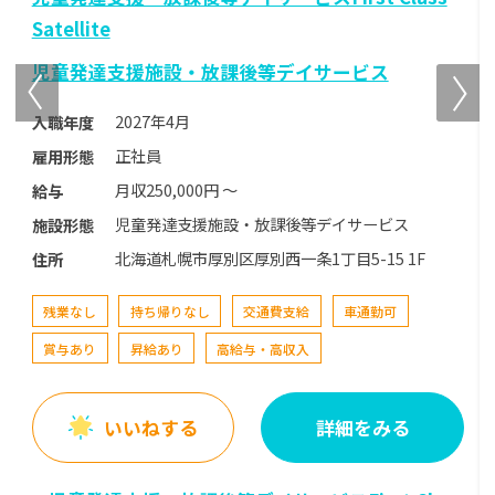
児童発達支援施設・放課後等デイサービス
2027年4月
入職年度
正社員
雇用形態
月収250,000円 〜
給与
児童発達支援施設・放課後等デイサービス
施設形態
北海道札幌市白石区本郷通８丁目南１−３Ｉ・Ｌ
住所
アベニュー本郷
残業なし
持ち帰りなし
交通費支給
車通勤可
賞与あり
昇給あり
高給与・高収入
いいねする
詳細をみる
児童発達支援・放課後等デイサービスFirst Class