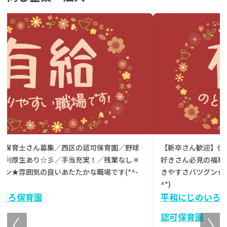
【新卒さん歓迎】保育士さん募集／西区の認可保育園／野球
好きさん必見の福利厚生あり☆彡／手当充実／残業なし＊働
きやすさバツグン★雰囲気の良いあたたかな職場です(*^-
^*)
平和にじのいろ保育園
認可保育園