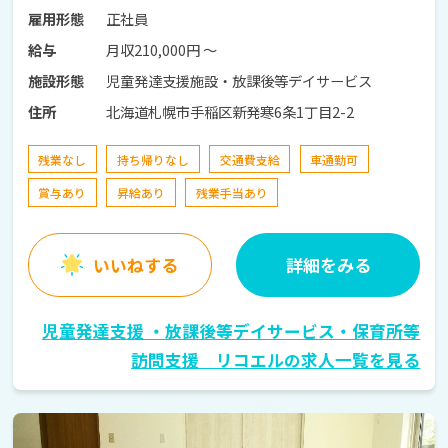
正社員
雇用形態
月収210,000円 〜
給与
児童発達支援施設・放課後等デイサービス
施設形態
北海道札幌市手稲区新発寒6条1丁目2-2
住所
残業なし
持ち帰りなし
交通費支給
車通勤可
賞与あり
昇給あり
残業手当あり
いいねする
詳細をみる
児童発達支援 ・放課後等デイサービス・保育所等
訪問支援 リコエルの求人一覧を見る