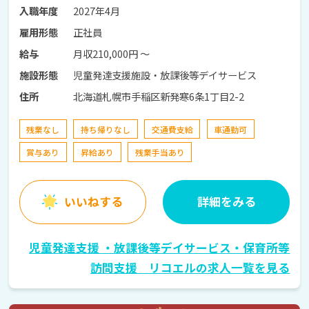
2027年4月
入職年度
正社員
雇用形態
月収210,000円 〜
給与
児童発達支援施設・放課後等デイサービス
施設形態
北海道札幌市手稲区新発寒6条1丁目2-2
住所
残業なし
持ち帰りなし
交通費支給
車通勤可
賞与あり
昇給あり
残業手当あり
いいねする
詳細をみる
児童発達支援 ・放課後等デイサービス・保育所等
訪問支援 リコエルの求人一覧を見る