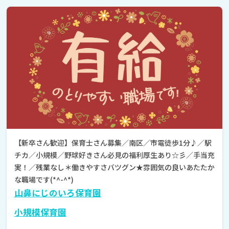
【新卒さん歓迎】保育士さん募集／南区／市電徒歩1分♪／駅
チカ／小規模／野球好きさん必見の福利厚生あり☆彡／手当充
実！／残業なし＊働きやすさバツグン★雰囲気の良いあたたか
な職場です(*^-^*)
山鼻にじのいろ保育園
小規模保育園