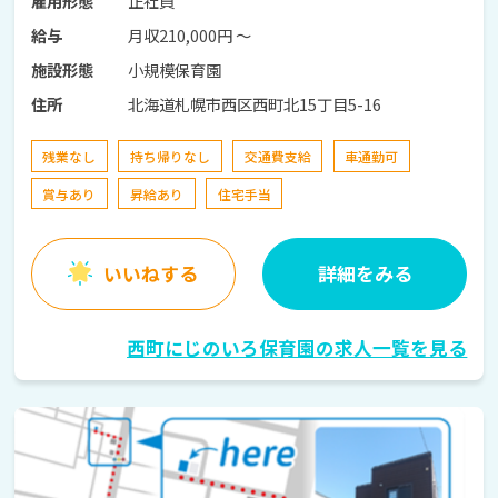
正社員
雇用形態
月収210,000円 〜
給与
小規模保育園
施設形態
北海道札幌市西区西町北15丁目5-16
住所
残業なし
持ち帰りなし
交通費支給
車通勤可
賞与あり
昇給あり
住宅手当
いいねする
詳細をみる
西町にじのいろ保育園の求人一覧を見る