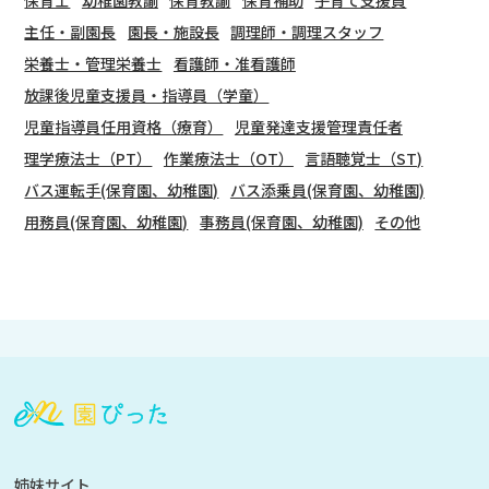
保育士
幼稚園教諭
保育教諭
保育補助
子育て支援員
主任・副園長
園長・施設長
調理師・調理スタッフ
栄養士・管理栄養士
看護師・准看護師
放課後児童支援員・指導員（学童）
児童指導員任用資格（療育）
児童発達支援管理責任者
理学療法士（PT）
作業療法士（OT）
言語聴覚士（ST)
バス運転手(保育園、幼稚園)
バス添乗員(保育園、幼稚園)
用務員(保育園、幼稚園)
事務員(保育園、幼稚園)
その他
会
員
登
録
も
姉妹サイト