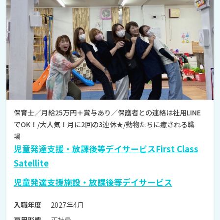
保育士／月給25万円＋賞与あり／保護者との連絡は社用LINE
でOK！/大人気！月に2回の3連休★/動物たちに癒される職
場
児童発達支援・放課後等デイサービスFirst Class
Satellite
児童発達支援施設・放課後等デイサービス
2027年4月
入職年度
正社員
雇用形態