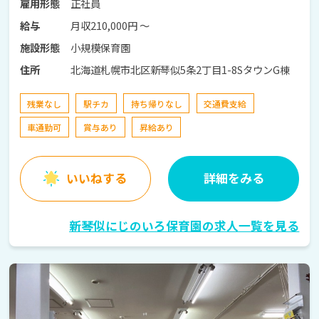
正社員
雇用形態
月収210,000円 〜
給与
小規模保育園
施設形態
北海道札幌市北区新琴似5条2丁目1-8SタウンG棟
住所
残業なし
駅チカ
持ち帰りなし
交通費支給
車通勤可
賞与あり
昇給あり
いいねする
詳細をみる
新琴似にじのいろ保育園の求人一覧を見る