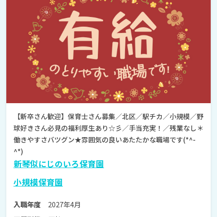
【新卒さん歓迎】保育士さん募集／北区／駅チカ／小規模／野
球好きさん必見の福利厚生あり☆彡／手当充実！／残業なし＊
働きやすさバツグン★雰囲気の良いあたたかな職場です(*^-
^*)
新琴似にじのいろ保育園
小規模保育園
2027年4月
入職年度