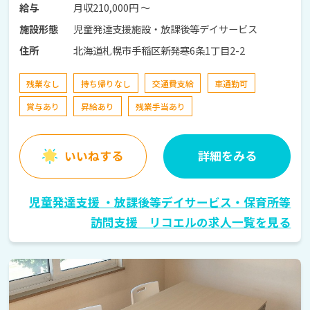
月収210,000円 〜
給与
児童発達支援施設・放課後等デイサービス
施設形態
北海道札幌市手稲区新発寒6条1丁目2-2
住所
残業なし
持ち帰りなし
交通費支給
車通勤可
賞与あり
昇給あり
残業手当あり
いいねする
詳細をみる
児童発達支援 ・放課後等デイサービス・保育所等
訪問支援 リコエルの求人一覧を見る