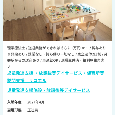
理学療法士 / 送迎業務ができればさらに1万円UP！ / 賞与あり
＆昇給あり / 残業なし・持ち帰り一切なし / 完全週休2日制 / 発
寒駅からの送迎あり / 車通勤OK / 退職金共済・福利厚生充実
♪
児童発達支援 ・放課後等デイサービス・保育所等
訪問支援 リコエル
児童発達支援施設・放課後等デイサービス
2027年4月
入職年度
正社員
雇用形態