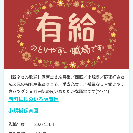
【新卒さん歓迎】保育士さん募集／西区／小規模／野球好きさ
ん必見の福利厚生あり☆彡／手当充実！／残業なし＊働きやす
さバツグン★雰囲気の良いあたたかな職場です(*^-^*)
西町にじのいろ保育園
小規模保育園
2027年4月
入職年度