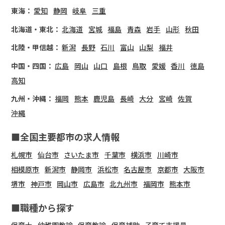
東海：
愛知
静岡
岐阜
三重
北海道・東北：
北海道
宮城
福島
青森
岩手
山形
秋田
北陸・甲信越：
新潟
長野
石川
富山
山梨
福井
中国・四国：
広島
岡山
山口
島根
鳥取
愛媛
香川
徳島
高知
九州・沖縄：
福岡
熊本
鹿児島
長崎
大分
宮崎
佐賀
沖縄
■全国主要都市の求人情報
札幌市
仙台市
さいたま市
千葉市
横浜市
川崎市
相模原市
新潟市
静岡市
浜松市
名古屋市
京都市
大阪市
堺市
神戸市
岡山市
広島市
北九州市
福岡市
熊本市
■職種から探す