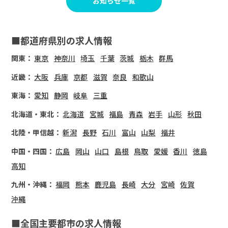
お知らせ一覧
■都道府県別の求人情報
関東：
東京
神奈川
埼玉
千葉
茨城
栃木
群馬
近畿：
大阪
兵庫
京都
滋賀
奈良
和歌山
東海：
愛知
静岡
岐阜
三重
北海道・東北：
北海道
宮城
福島
青森
岩手
山形
秋田
北陸・甲信越：
新潟
長野
石川
富山
山梨
福井
中国・四国：
広島
岡山
山口
島根
鳥取
愛媛
香川
徳島
高知
九州・沖縄：
福岡
熊本
鹿児島
長崎
大分
宮崎
佐賀
沖縄
■全国主要都市の求人情報