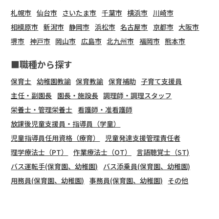
札幌市
仙台市
さいたま市
千葉市
横浜市
川崎市
相模原市
新潟市
静岡市
浜松市
名古屋市
京都市
大阪市
堺市
神戸市
岡山市
広島市
北九州市
福岡市
熊本市
■職種から探す
保育士
幼稚園教諭
保育教諭
保育補助
子育て支援員
主任・副園長
園長・施設長
調理師・調理スタッフ
栄養士・管理栄養士
看護師・准看護師
放課後児童支援員・指導員（学童）
児童指導員任用資格（療育）
児童発達支援管理責任者
理学療法士（PT）
作業療法士（OT）
言語聴覚士（ST)
バス運転手(保育園、幼稚園)
バス添乗員(保育園、幼稚園)
用務員(保育園、幼稚園)
事務員(保育園、幼稚園)
その他