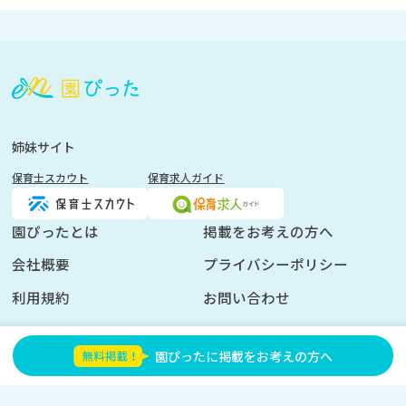
会
員
登
録
も
姉妹サイト
し
保育士スカウト
保育求人ガイド
く
は
ロ
園ぴったとは
掲載をお考えの方へ
グ
会社概要
プライバシーポリシー
イ
ン
利用規約
お問い合わせ
を
し
園ぴったに掲載をお考えの方へ
て
く
©2025
園ぴった
だ