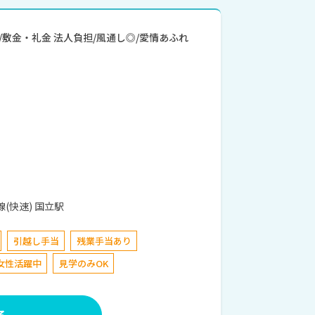
度/敷金・礼金 法人負担/風通し◎/愛情あふれ
目24番地2 JR中央線(快速) 国立駅
引越し手当
残業手当あり
女性活躍中
見学のみOK
る