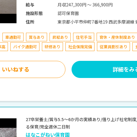
月収247,300円 〜 366,900円
給与
認可保育園
施設形態
東京都小平市仲町7番地19​ 西
住所
車通勤可
賞与あり
昇給あり
住宅手当
育休・産休制度あり
率高
バイク通勤可
研修あり
社会保険完備
従業員割引あり
いいねする
詳細をみ
27卒栄養士/賞与5.5～6か月の実績あり/借り上げ社宅制
る保育/完全週休二日制
はなこがねい保育園