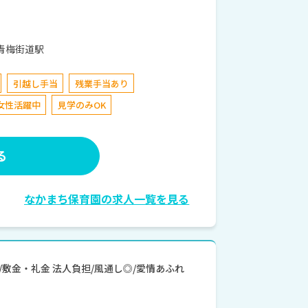
武多摩湖線 青梅街道駅
引越し手当
残業手当あり
女性活躍中
見学のみOK
る
なかまち保育園の求人一覧を見る
度/敷金・礼金 法人負担/風通し◎/愛情あふれ