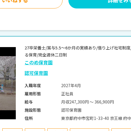
27卒栄養士/賞与5.5～6か月の実績あり/借り上げ社宅制
る保育/完全週休二日制
このめ保育園
認可保育園
2027年4月
入職年度
正社員
雇用形態
月収247,300円 〜 366,900円
給与
認可保育園
施設形態
東京都府中市宮町1-33-40 京王線
住所