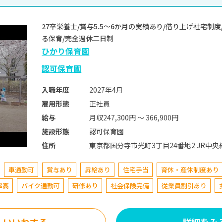
27卒栄養士/賞与5.5～6か月の実績あり/借り上げ社宅制
る保育/完全週休二日制
ひかり保育園
認可保育園
2027年4月
入職年度
正社員
雇用形態
月収247,300円 〜 366,900円
給与
認可保育園
施設形態
東京都国分寺市光町3丁
住所
車通勤可
賞与あり
昇給あり
住宅手当
育休・産休制度あり
率高
バイク通勤可
研修あり
社会保険完備
従業員割引あり
いいねする
詳細をみ