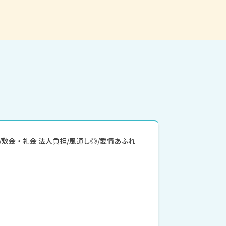
度/敷金・礼金 法人負担/風通し◎/愛情あふれ