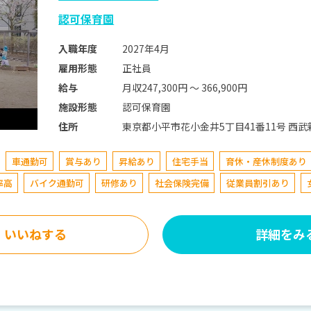
認可保育園
2027年4月
入職年度
正社員
雇用形態
月収247,300円 〜 366,900円
給与
認可保育園
施設形態
東京都小平市花
住所
車通勤可
賞与あり
昇給あり
住宅手当
育休・産休制度あり
率高
バイク通勤可
研修あり
社会保険完備
従業員割引あり
いいねする
詳細をみ