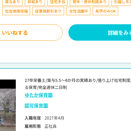
賞与あり
昇給あり
住宅手当
育休・産休制度あり
引越し手
社会保険完備
従業員割引あり
女性活躍中
見学のみOK
いいねする
詳細をみ
27卒栄養士/賞与5.5～6か月の実績あり/借り上げ社宅制
る保育/完全週休二日制
ゆたか保育園
認可保育園
2027年4月
入職年度
正社員
雇用形態