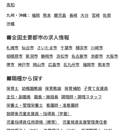
高知
九州・沖縄：
福岡
熊本
鹿児島
長崎
大分
宮崎
佐賀
沖縄
■全国主要都市の求人情報
札幌市
仙台市
さいたま市
千葉市
横浜市
川崎市
相模原市
新潟市
静岡市
浜松市
名古屋市
京都市
大阪市
堺市
神戸市
岡山市
広島市
北九州市
福岡市
熊本市
■職種から探す
保育士
幼稚園教諭
保育教諭
保育補助
子育て支援員
主任・副園長
園長・施設長
調理師・調理スタッフ
栄養士・管理栄養士
看護師・准看護師
放課後児童支援員・指導員（学童）
児童指導員任用資格（療育）
児童発達支援管理責任者