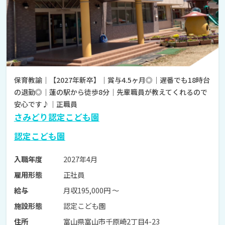
保育教諭｜【2027年新卒】｜賞与4.5ヶ月◎｜遅番でも18時台
の退勤◎｜蓮の駅から徒歩8分｜先輩職員が教えてくれるので
安心です♪｜正職員
さみどり認定こども園
認定こども園
2027年4月
入職年度
正社員
雇用形態
月収195,000円 〜
給与
認定こども園
施設形態
富山県富山市千原崎2丁目4-23
住所