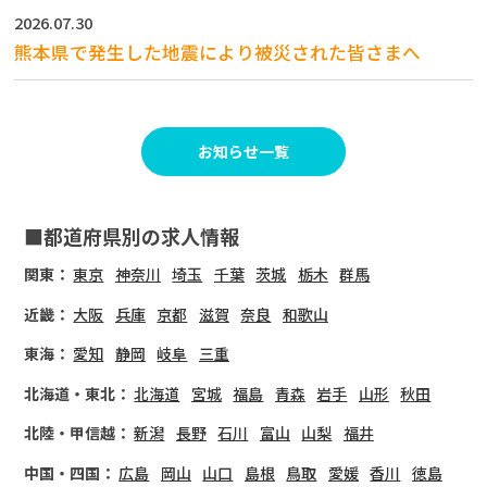
2026.07.30
熊本県で発生した地震により被災された皆さまへ
お知らせ一覧
■都道府県別の求人情報
関東：
東京
神奈川
埼玉
千葉
茨城
栃木
群馬
近畿：
大阪
兵庫
京都
滋賀
奈良
和歌山
東海：
愛知
静岡
岐阜
三重
北海道・東北：
北海道
宮城
福島
青森
岩手
山形
秋田
北陸・甲信越：
新潟
長野
石川
富山
山梨
福井
中国・四国：
広島
岡山
山口
島根
鳥取
愛媛
香川
徳島