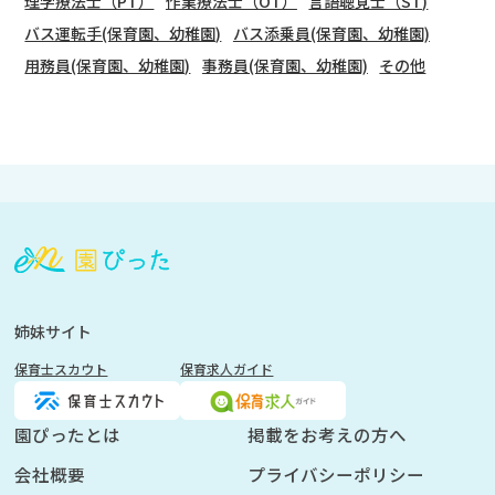
理学療法士（PT）
作業療法士（OT）
言語聴覚士（ST)
バス運転手(保育園、幼稚園)
バス添乗員(保育園、幼稚園)
用務員(保育園、幼稚園)
事務員(保育園、幼稚園)
その他
会
員
登
録
も
姉妹サイト
し
保育士スカウト
保育求人ガイド
く
は
ロ
園ぴったとは
掲載をお考えの方へ
グ
会社概要
プライバシーポリシー
イ