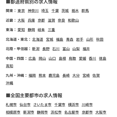
■都道府県別の求人情報
関東：
東京
神奈川
埼玉
千葉
茨城
栃木
群馬
近畿：
大阪
兵庫
京都
滋賀
奈良
和歌山
東海：
愛知
静岡
岐阜
三重
北海道・東北：
北海道
宮城
福島
青森
岩手
山形
秋田
北陸・甲信越：
新潟
長野
石川
富山
山梨
福井
中国・四国：
広島
岡山
山口
島根
鳥取
愛媛
香川
徳島
高知
九州・沖縄：
福岡
熊本
鹿児島
長崎
大分
宮崎
佐賀
沖縄
■全国主要都市の求人情報
札幌市
仙台市
さいたま市
千葉市
横浜市
川崎市
相模原市
新潟市
静岡市
浜松市
名古屋市
京都市
大阪市