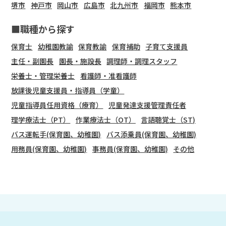
堺市
神戸市
岡山市
広島市
北九州市
福岡市
熊本市
■職種から探す
保育士
幼稚園教諭
保育教諭
保育補助
子育て支援員
主任・副園長
園長・施設長
調理師・調理スタッフ
栄養士・管理栄養士
看護師・准看護師
放課後児童支援員・指導員（学童）
児童指導員任用資格（療育）
児童発達支援管理責任者
理学療法士（PT）
作業療法士（OT）
言語聴覚士（ST)
バス運転手(保育園、幼稚園)
バス添乗員(保育園、幼稚園)
用務員(保育園、幼稚園)
事務員(保育園、幼稚園)
その他
会