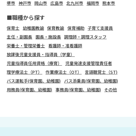
堺市
神戸市
岡山市
広島市
北九州市
福岡市
熊本市
■職種から探す
保育士
幼稚園教諭
保育教諭
保育補助
子育て支援員
主任・副園長
園長・施設長
調理師・調理スタッフ
栄養士・管理栄養士
看護師・准看護師
放課後児童支援員・指導員（学童）
児童指導員任用資格（療育）
児童発達支援管理責任者
理学療法士（PT）
作業療法士（OT）
言語聴覚士（ST)
バス運転手(保育園、幼稚園)
バス添乗員(保育園、幼稚園)
用務員(保育園、幼稚園)
事務員(保育園、幼稚園)
その他
会