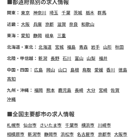
■都道府県別の求人情報
関東：
東京
神奈川
埼玉
千葉
茨城
栃木
群馬
近畿：
大阪
兵庫
京都
滋賀
奈良
和歌山
東海：
愛知
静岡
岐阜
三重
北海道・東北：
北海道
宮城
福島
青森
岩手
山形
秋田
北陸・甲信越：
新潟
長野
石川
富山
山梨
福井
中国・四国：
広島
岡山
山口
島根
鳥取
愛媛
香川
徳島
高知
九州・沖縄：
福岡
熊本
鹿児島
長崎
大分
宮崎
佐賀
沖縄
■全国主要都市の求人情報
札幌市
仙台市
さいたま市
千葉市
横浜市
川崎市
相模原市
新潟市
静岡市
浜松市
名古屋市
京都市
大阪市