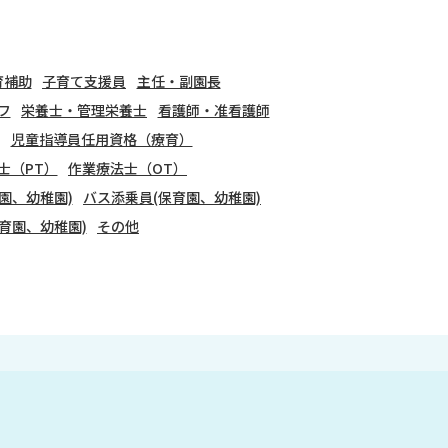
育補助
子育て支援員
主任・副園長
フ
栄養士・管理栄養士
看護師・准看護師
児童指導員任用資格（療育）
士（PT）
作業療法士（OT）
園、幼稚園)
バス添乗員(保育園、幼稚園)
育園、幼稚園)
その他