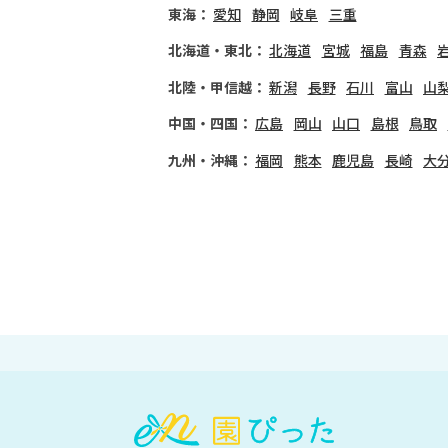
東海：
愛知
静岡
岐阜
三重
北海道・東北：
北海道
宮城
福島
青森
北陸・甲信越：
新潟
長野
石川
富山
山
中国・四国：
広島
岡山
山口
島根
鳥取
九州・沖縄：
福岡
熊本
鹿児島
長崎
大
会
員
登