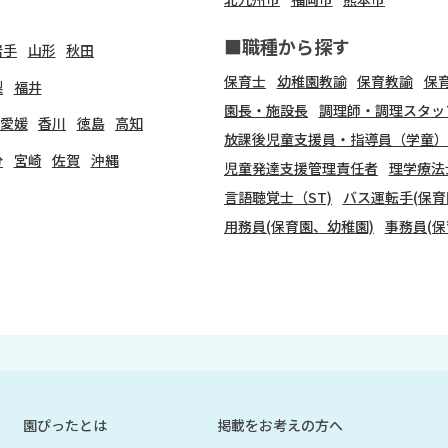
■職種から探す
岩手
山形
秋田
保育士
幼稚園教諭
保育教諭
保
梨
福井
園長・施設長
調理師・調理スタッ
愛媛
香川
徳島
高知
放課後児童支援員・指導員（学童）
分
宮崎
佐賀
沖縄
児童発達支援管理責任者
理学療法
言語聴覚士（ST)
バス運転手(保育
用務員(保育園、幼稚園)
事務員(保
園ぴったとは
掲載をお考えの方へ