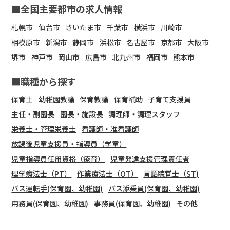
■全国主要都市の求人情報
札幌市
仙台市
さいたま市
千葉市
横浜市
川崎市
相模原市
新潟市
静岡市
浜松市
名古屋市
京都市
大阪市
堺市
神戸市
岡山市
広島市
北九州市
福岡市
熊本市
■職種から探す
保育士
幼稚園教諭
保育教諭
保育補助
子育て支援員
主任・副園長
園長・施設長
調理師・調理スタッフ
栄養士・管理栄養士
看護師・准看護師
放課後児童支援員・指導員（学童）
児童指導員任用資格（療育）
児童発達支援管理責任者
理学療法士（PT）
作業療法士（OT）
言語聴覚士（ST)
バス運転手(保育園、幼稚園)
バス添乗員(保育園、幼稚園)
用務員(保育園、幼稚園)
事務員(保育園、幼稚園)
その他