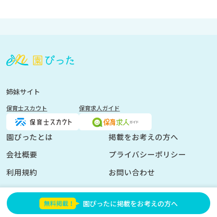
会
員
登
録
も
姉妹サイト
し
保育士スカウト
保育求人ガイド
く
は
ロ
園ぴったとは
掲載をお考えの方へ
グ
会社概要
プライバシーポリシー
イ
ン
利用規約
お問い合わせ
を
し
園ぴったに掲載をお考えの方へ
て
く