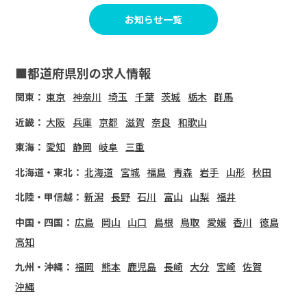
お知らせ一覧
■都道府県別の求人情報
関東：
東京
神奈川
埼玉
千葉
茨城
栃木
群馬
近畿：
大阪
兵庫
京都
滋賀
奈良
和歌山
東海：
愛知
静岡
岐阜
三重
北海道・東北：
北海道
宮城
福島
青森
岩手
山形
秋田
北陸・甲信越：
新潟
長野
石川
富山
山梨
福井
中国・四国：
広島
岡山
山口
島根
鳥取
愛媛
香川
徳島
高知
九州・沖縄：
福岡
熊本
鹿児島
長崎
大分
宮崎
佐賀
沖縄