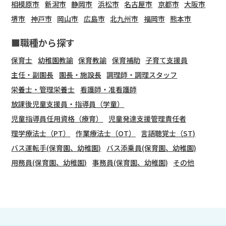
相模原市
新潟市
静岡市
浜松市
名古屋市
京都市
大阪市
堺市
神戸市
岡山市
広島市
北九州市
福岡市
熊本市
■職種から探す
保育士
幼稚園教諭
保育教諭
保育補助
子育て支援員
主任・副園長
園長・施設長
調理師・調理スタッフ
栄養士・管理栄養士
看護師・准看護師
放課後児童支援員・指導員（学童）
児童指導員任用資格（療育）
児童発達支援管理責任者
理学療法士（PT）
作業療法士（OT）
言語聴覚士（ST)
バス運転手(保育園、幼稚園)
バス添乗員(保育園、幼稚園)
用務員(保育園、幼稚園)
事務員(保育園、幼稚園)
その他