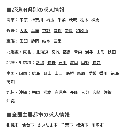
■都道府県別の求人情報
関東：
東京
神奈川
埼玉
千葉
茨城
栃木
群馬
近畿：
大阪
兵庫
京都
滋賀
奈良
和歌山
東海：
愛知
静岡
岐阜
三重
北海道・東北：
北海道
宮城
福島
青森
岩手
山形
秋田
北陸・甲信越：
新潟
長野
石川
富山
山梨
福井
中国・四国：
広島
岡山
山口
島根
鳥取
愛媛
香川
徳島
高知
九州・沖縄：
福岡
熊本
鹿児島
長崎
大分
宮崎
佐賀
沖縄
■全国主要都市の求人情報
札幌市
仙台市
さいたま市
千葉市
横浜市
川崎市