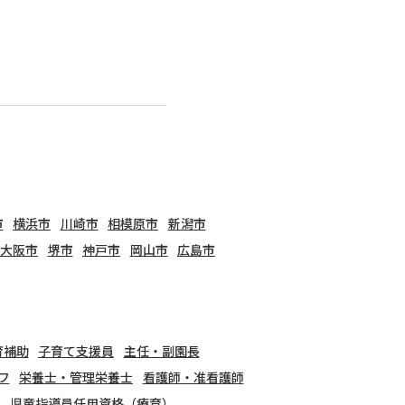
市
横浜市
川崎市
相模原市
新潟市
大阪市
堺市
神戸市
岡山市
広島市
育補助
子育て支援員
主任・副園長
フ
栄養士・管理栄養士
看護師・准看護師
児童指導員任用資格（療育）