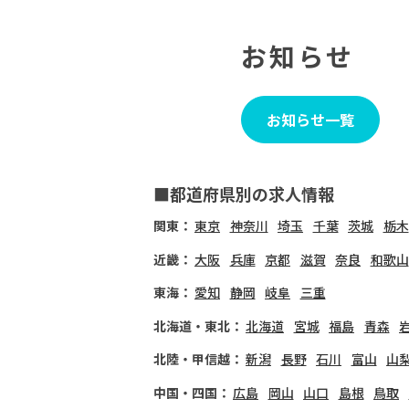
お知らせ
お知らせ一覧
■都道府県別の求人情報
関東：
東京
神奈川
埼玉
千葉
茨城
栃木
近畿：
大阪
兵庫
京都
滋賀
奈良
和歌山
東海：
愛知
静岡
岐阜
三重
北海道・東北：
北海道
宮城
福島
青森
北陸・甲信越：
新潟
長野
石川
富山
山
中国・四国：
広島
岡山
山口
島根
鳥取