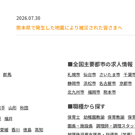
2026.07.30
熊本県で発生した地震により被災された皆さまへ
■全国主要都市の求人情報
群馬
札幌市
仙台市
さいたま市
千葉
静岡市
浜松市
名古屋市
京都市
北九州市
福岡市
熊本市
■職種から探す
岩手
山形
秋田
保育士
幼稚園教諭
保育教諭
保
梨
福井
園長・施設長
調理師・調理スタッ
愛媛
香川
徳島
高知
放課後児童支援員・指導員（学童）