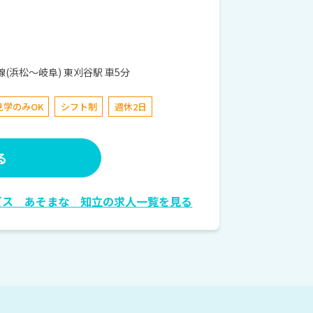
４−１３ JR東海道本線(浜松～岐阜) 東刈谷駅 車5分
見学のみOK
シフト制
週休2日
る
ビス あそまな 知立の求人一覧を見る