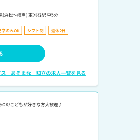
４−１３ JR東海道本線(浜松～岐阜) 東刈谷駅 車5分
見学のみOK
シフト制
週休2日
る
ビス あそまな 知立の求人一覧を見る
学のみOK/こどもが好きな方大歓迎♪