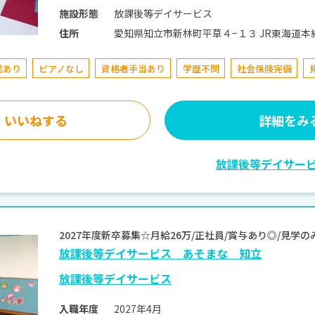
放課後等デイサービス
施設形態
愛知県知立市新林町平草
住所
給あり
ピアノなし
資格者手当あり
学歴不問
社会保険完備
いいねする
詳細をみ
放課後等デイサー
2027年度新卒募集☆月給26万/正社員/賞与あり◎/見
放課後等デイサービス あそまな 知立
放課後等デイサービス
2027年4月
入職年度