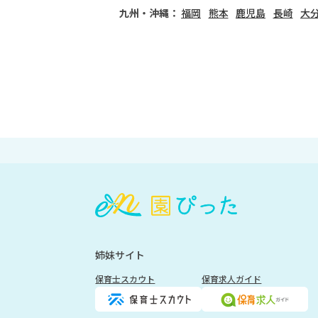
九州・沖縄：
福岡
熊本
鹿児島
長崎
大
会
員
登
録
も
姉妹サイト
し
く
保育士スカウト
保育求人ガイド
は
ロ