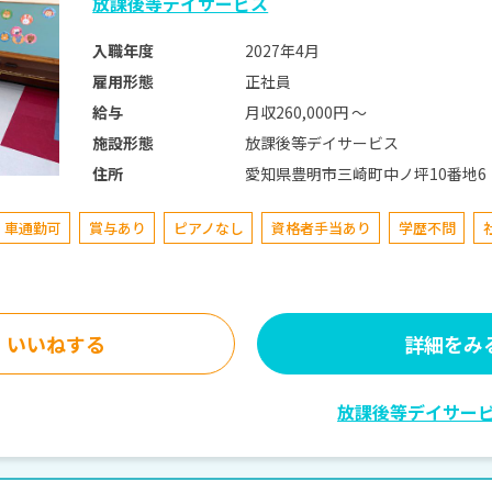
放課後等デイサービス
2027年4月
入職年度
正社員
雇用形態
月収260,000円 〜
給与
放課後等デイサービス
施設形態
愛知県豊明市三崎町中ノ坪10番地6
住所
車通勤可
賞与あり
ピアノなし
資格者手当あり
学歴不問
いいねする
詳細をみ
放課後等デイサー