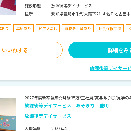
放課後等デイサービス
施設形態
愛知県豊明市栄町大蔵下21
住所
与あり
昇給あり
ピアノなし
資格者手当あり
社会保険完備
いいねする
詳細をみ
放課後等デイサー
2027年度新卒募集☆月給25万/正社員/賞与あり◎/見
放課後等デイサービス あそまな 豊明
放課後等デイサービス
2027年4月
入職年度