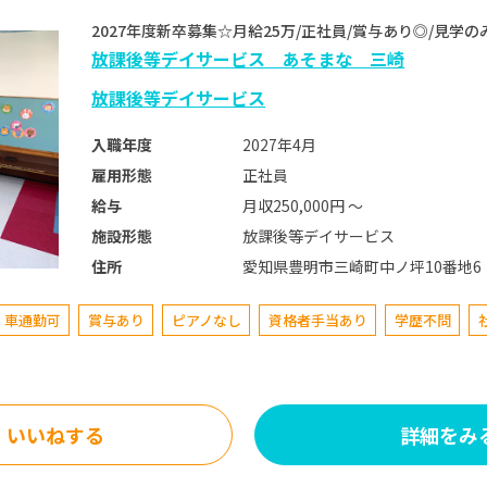
2027年度新卒募集☆月給25万/正社員/賞与あり◎/見
放課後等デイサービス あそまな 三崎
放課後等デイサービス
2027年4月
入職年度
正社員
雇用形態
月収250,000円 〜
給与
放課後等デイサービス
施設形態
愛知県豊明市三崎町中ノ坪10番地6
住所
車通勤可
賞与あり
ピアノなし
資格者手当あり
学歴不問
いいねする
詳細をみ