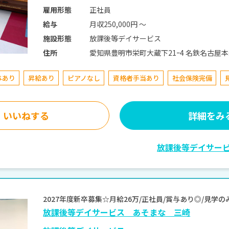
正社員
雇用形態
月収250,000円 〜
給与
放課後等デイサービス
施設形態
愛知県豊明市栄町大蔵下21
住所
与あり
昇給あり
ピアノなし
資格者手当あり
社会保険完備
いいねする
詳細をみ
放課後等デイサー
2027年度新卒募集☆月給26万/正社員/賞与あり◎/見
放課後等デイサービス あそまな 三崎