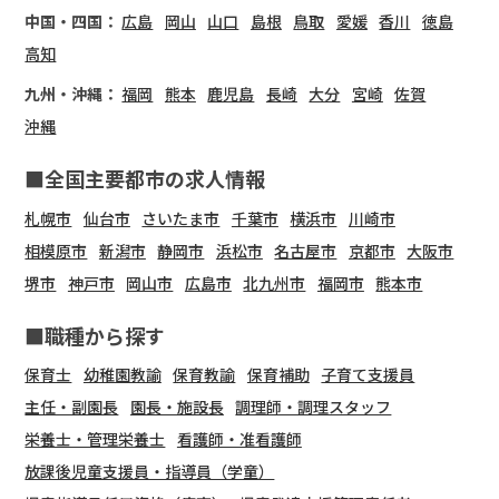
中国・四国：
広島
岡山
山口
島根
鳥取
愛媛
香川
徳島
高知
九州・沖縄：
福岡
熊本
鹿児島
長崎
大分
宮崎
佐賀
沖縄
■全国主要都市の求人情報
札幌市
仙台市
さいたま市
千葉市
横浜市
川崎市
相模原市
新潟市
静岡市
浜松市
名古屋市
京都市
大阪市
堺市
神戸市
岡山市
広島市
北九州市
福岡市
熊本市
■職種から探す
保育士
幼稚園教諭
保育教諭
保育補助
子育て支援員
主任・副園長
園長・施設長
調理師・調理スタッフ
栄養士・管理栄養士
看護師・准看護師
放課後児童支援員・指導員（学童）