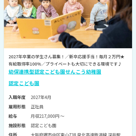
2027年卒業の学生さん募集！／新卒応援手当！毎月２万円★
有給取得率100%／プライベートも大切にできる環境です♪
幼保連携型認定こども園せんこう幼稚園
認定こども園
2027年4月
入職年度
正社員
雇用形態
月収217,000円 〜
給与
認定こども園
施設形態
大阪府堺市中区東山738 泉北高速鉄道線 深井駅
住所