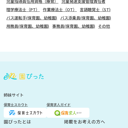
児童指導員任用資格（療育）
児童発達支援管理責任者
理学療法士（PT）
作業療法士（OT）
言語聴覚士（ST)
バス運転手(保育園、幼稚園)
バス添乗員(保育園、幼稚園)
用務員(保育園、幼稚園)
事務員(保育園、幼稚園)
その他
会
員
登
録
も
姉妹サイト
し
保育士スカウト
保育求人ガイド
く
は
ロ
園ぴったとは
掲載をお考えの方へ
グ