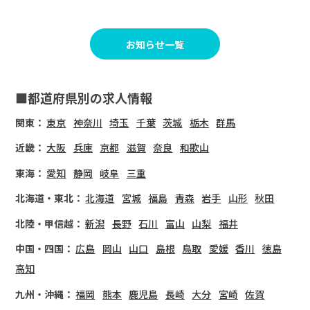
お知らせ一覧
■都道府県別の求人情報
関東：
東京
神奈川
埼玉
千葉
茨城
栃木
群馬
近畿：
大阪
兵庫
京都
滋賀
奈良
和歌山
東海：
愛知
静岡
岐阜
三重
北海道・東北：
北海道
宮城
福島
青森
岩手
山形
秋田
北陸・甲信越：
新潟
長野
石川
富山
山梨
福井
中国・四国：
広島
岡山
山口
島根
鳥取
愛媛
香川
徳島
高知
九州・沖縄：
福岡
熊本
鹿児島
長崎
大分
宮崎
佐賀