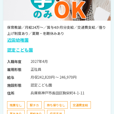
保育教諭／月給24万～／賞与4か月分支給／交通費支給／借り
上げ制度あり／夏期・冬期休みあり
近田幼稚園
認定こども園
2027年4月
入職年度
正社員
雇用形態
月収242,820円 〜 246,970円
給与
認定こども園
施設形態
兵庫県神戸市長田区駒栄町4-1-11
住所
残業なし
駅チカ
持ち帰りなし
交通費支給
賞与あり
昇給あり
住宅手当