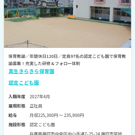
保育教諭／年間休日120日／定員97名の認定こども園で保育教
諭募集！充実した研修＆フォロー体制
真生きらきら保育園
認定こども園
2027年4月
入職年度
正社員
雇用形態
月収225,300円 〜 235,900円
給与
認定こども園
施設形態
兵庫県神戸市中央区中山手通7-25-24 神戸市営地