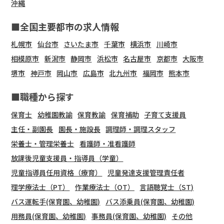
沖縄
■全国主要都市の求人情報
札幌市
仙台市
さいたま市
千葉市
横浜市
川崎市
相模原市
新潟市
静岡市
浜松市
名古屋市
京都市
大阪市
堺市
神戸市
岡山市
広島市
北九州市
福岡市
熊本市
■職種から探す
保育士
幼稚園教諭
保育教諭
保育補助
子育て支援員
主任・副園長
園長・施設長
調理師・調理スタッフ
栄養士・管理栄養士
看護師・准看護師
放課後児童支援員・指導員（学童）
児童指導員任用資格（療育）
児童発達支援管理責任者
理学療法士（PT）
作業療法士（OT）
言語聴覚士（ST)
バス運転手(保育園、幼稚園)
バス添乗員(保育園、幼稚園)
用務員(保育園、幼稚園)
事務員(保育園、幼稚園)
その他