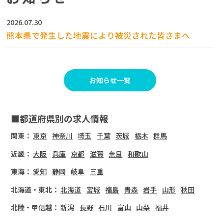
2026.07.30
熊本県で発生した地震により被災された皆さまへ
お知らせ一覧
■都道府県別の求人情報
関東：
東京
神奈川
埼玉
千葉
茨城
栃木
群馬
近畿：
大阪
兵庫
京都
滋賀
奈良
和歌山
東海：
愛知
静岡
岐阜
三重
北海道・東北：
北海道
宮城
福島
青森
岩手
山形
秋田
北陸・甲信越：
新潟
長野
石川
富山
山梨
福井