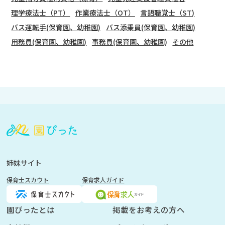
理学療法士（PT）
作業療法士（OT）
言語聴覚士（ST)
バス運転手(保育園、幼稚園)
バス添乗員(保育園、幼稚園)
用務員(保育園、幼稚園)
事務員(保育園、幼稚園)
その他
会
員
登
録
も
姉妹サイト
し
保育士スカウト
保育求人ガイド
く
は
ロ
園ぴったとは
掲載をお考えの方へ
グ