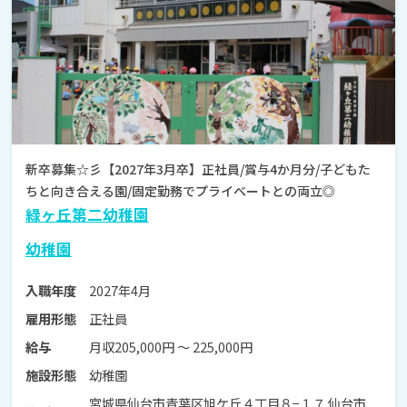
新卒募集☆彡【2027年3月卒】正社員/賞与4か月分/子どもた
ちと向き合える園/固定勤務でプライベートとの両立◎
緑ヶ丘第二幼稚園
幼稚園
2027年4月
入職年度
正社員
雇用形態
月収205,000円 〜 225,000円
給与
幼稚園
施設形態
宮城県仙台市青葉区旭ケ丘４丁目８−１７ 仙台市