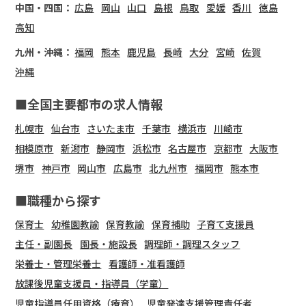
中国・四国：
広島
岡山
山口
島根
鳥取
愛媛
香川
徳島
高知
九州・沖縄：
福岡
熊本
鹿児島
長崎
大分
宮崎
佐賀
沖縄
■全国主要都市の求人情報
札幌市
仙台市
さいたま市
千葉市
横浜市
川崎市
相模原市
新潟市
静岡市
浜松市
名古屋市
京都市
大阪市
堺市
神戸市
岡山市
広島市
北九州市
福岡市
熊本市
■職種から探す
保育士
幼稚園教諭
保育教諭
保育補助
子育て支援員
主任・副園長
園長・施設長
調理師・調理スタッフ
栄養士・管理栄養士
看護師・准看護師
放課後児童支援員・指導員（学童）
児童指導員任用資格（療育）
児童発達支援管理責任者