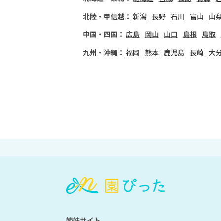
北陸・甲信越：
新潟
長野
石川
富山
山
中国・四国：
広島
岡山
山口
島根
鳥取
九州・沖縄：
福岡
熊本
鹿児島
長崎
大
会
員
登
録
も
姉妹サイト