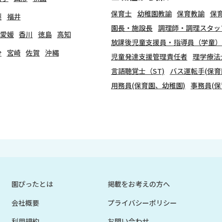
保育士
幼稚園教諭
保育教諭
保
梨
福井
園長・施設長
調理師・調理スタッ
愛媛
香川
徳島
高知
放課後児童支援員・指導員（学童）
分
宮崎
佐賀
沖縄
児童発達支援管理責任者
理学療法
言語聴覚士（ST)
バス運転手(保育
用務員(保育園、幼稚園)
事務員(保
園ぴったとは
掲載をお考えの方へ
会社概要
プライバシーポリシー
利用規約
お問い合わせ