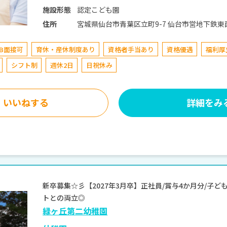
認定こども園
施設形態
宮城県仙台市青葉区立町9-7 仙台市営地下鉄東西線 大町西公園駅 地下鉄東西線「大町西公
住所
園」駅より、徒歩8分
EB面接可
育休・産休制度あり
資格者手当あり
資格優遇
福利厚
シフト制
週休2日
日祝休み
いいねする
詳細をみ
新卒募集☆彡【2027年3月卒】正社員/賞与4か月分/子
トとの両立◎
緑ヶ丘第二幼稚園