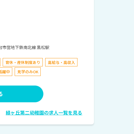
仙台市青葉区旭ケ丘４丁目８−１７ 仙台市営地下鉄南北線 黒松駅
育休・産休制度あり
高給与・高収入
活躍中
見学のみOK
る
緑ヶ丘第二幼稚園の求人一覧を見る