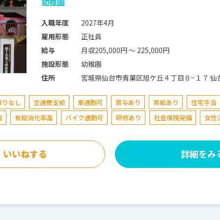
幼稚園
2027年4月
入職年度
正社員
雇用形態
月収205,000円 〜 225,000円
給与
幼稚園
施設形態
宮城県
住所
帰りなし
交通費支給
車通勤可
賞与あり
昇給あり
住宅手当
実
有給消化率高
バイク通勤可
研修あり
社会保険完備
女性
いいねする
詳細をみ