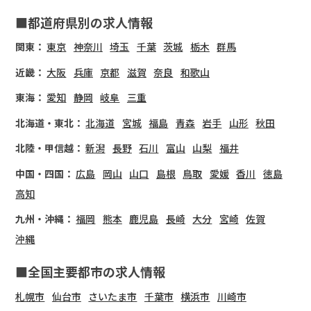
■都道府県別の求人情報
関東：
東京
神奈川
埼玉
千葉
茨城
栃木
群馬
近畿：
大阪
兵庫
京都
滋賀
奈良
和歌山
東海：
愛知
静岡
岐阜
三重
北海道・東北：
北海道
宮城
福島
青森
岩手
山形
秋田
北陸・甲信越：
新潟
長野
石川
富山
山梨
福井
中国・四国：
広島
岡山
山口
島根
鳥取
愛媛
香川
徳島
高知
九州・沖縄：
福岡
熊本
鹿児島
長崎
大分
宮崎
佐賀
沖縄
■全国主要都市の求人情報
札幌市
仙台市
さいたま市
千葉市
横浜市
川崎市