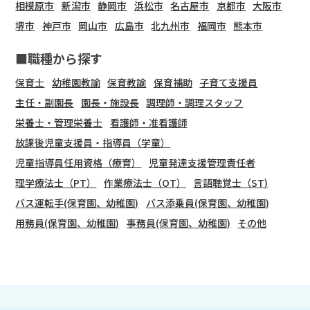
相模原市
新潟市
静岡市
浜松市
名古屋市
京都市
大阪市
堺市
神戸市
岡山市
広島市
北九州市
福岡市
熊本市
■職種から探す
保育士
幼稚園教諭
保育教諭
保育補助
子育て支援員
主任・副園長
園長・施設長
調理師・調理スタッフ
栄養士・管理栄養士
看護師・准看護師
放課後児童支援員・指導員（学童）
児童指導員任用資格（療育）
児童発達支援管理責任者
理学療法士（PT）
作業療法士（OT）
言語聴覚士（ST)
バス運転手(保育園、幼稚園)
バス添乗員(保育園、幼稚園)
用務員(保育園、幼稚園)
事務員(保育園、幼稚園)
その他