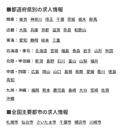
■都道府県別の求人情報
関東：
東京
神奈川
埼玉
千葉
茨城
栃木
群馬
近畿：
大阪
兵庫
京都
滋賀
奈良
和歌山
東海：
愛知
静岡
岐阜
三重
北海道・東北：
北海道
宮城
福島
青森
岩手
山形
秋田
北陸・甲信越：
新潟
長野
石川
富山
山梨
福井
中国・四国：
広島
岡山
山口
島根
鳥取
愛媛
香川
徳島
高知
九州・沖縄：
福岡
熊本
鹿児島
長崎
大分
宮崎
佐賀
沖縄
■全国主要都市の求人情報
札幌市
仙台市
さいたま市
千葉市
横浜市
川崎市