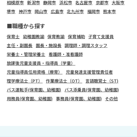
相模原市
新潟市
静岡市
浜松市
名古屋市
京都市
大阪市
堺市
神戸市
岡山市
広島市
北九州市
福岡市
熊本市
■職種から探す
保育士
幼稚園教諭
保育教諭
保育補助
子育て支援員
主任・副園長
園長・施設長
調理師・調理スタッフ
栄養士・管理栄養士
看護師・准看護師
放課後児童支援員・指導員（学童）
児童指導員任用資格（療育）
児童発達支援管理責任者
理学療法士（PT）
作業療法士（OT）
言語聴覚士（ST)
バス運転手(保育園、幼稚園)
バス添乗員(保育園、幼稚園)
用務員(保育園、幼稚園)
事務員(保育園、幼稚園)
その他