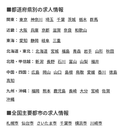
■都道府県別の求人情報
関東：
東京
神奈川
埼玉
千葉
茨城
栃木
群馬
近畿：
大阪
兵庫
京都
滋賀
奈良
和歌山
東海：
愛知
静岡
岐阜
三重
北海道・東北：
北海道
宮城
福島
青森
岩手
山形
秋田
北陸・甲信越：
新潟
長野
石川
富山
山梨
福井
中国・四国：
広島
岡山
山口
島根
鳥取
愛媛
香川
徳島
高知
九州・沖縄：
福岡
熊本
鹿児島
長崎
大分
宮崎
佐賀
沖縄
■全国主要都市の求人情報
札幌市
仙台市
さいたま市
千葉市
横浜市
川崎市