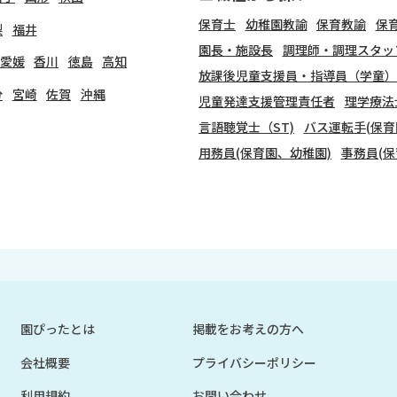
保育士
幼稚園教諭
保育教諭
保
梨
福井
園長・施設長
調理師・調理スタッ
愛媛
香川
徳島
高知
放課後児童支援員・指導員（学童）
分
宮崎
佐賀
沖縄
児童発達支援管理責任者
理学療法
言語聴覚士（ST)
バス運転手(保育
用務員(保育園、幼稚園)
事務員(保
園ぴったとは
掲載をお考えの方へ
会社概要
プライバシーポリシー
利用規約
お問い合わせ