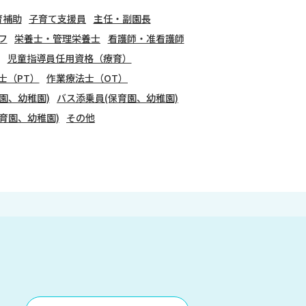
育補助
子育て支援員
主任・副園長
フ
栄養士・管理栄養士
看護師・准看護師
児童指導員任用資格（療育）
士（PT）
作業療法士（OT）
園、幼稚園)
バス添乗員(保育園、幼稚園)
育園、幼稚園)
その他