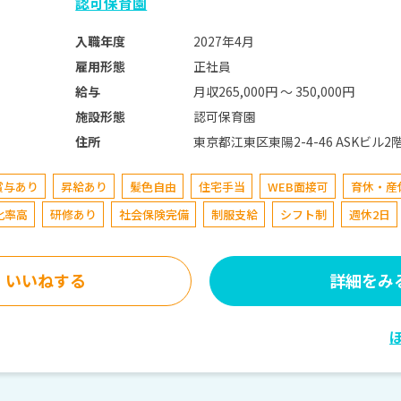
認可保育園
2027年4月
入職年度
正社員
雇用形態
月収265,000円 〜 350,000円
給与
認可保育園
施設形態
東京都江東区東陽2-4-46 ASKビル2
住所
賞与あり
昇給あり
髪色自由
住宅手当
WEB面接可
育休・産
化率高
研修あり
社会保険完備
制服支給
シフト制
週休2日
いいねする
詳細をみ