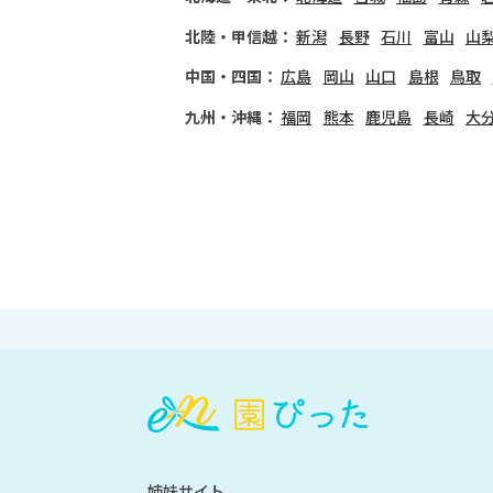
北陸・甲信越：
新潟
長野
石川
富山
山
中国・四国：
広島
岡山
山口
島根
鳥取
九州・沖縄：
福岡
熊本
鹿児島
長崎
大
会
員
登
録
も
姉妹サイト