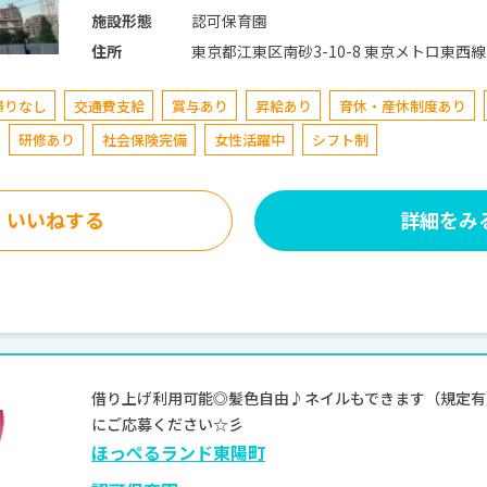
認可保育園
施設形態
東京都江東区南砂3-10-8 東
住所
帰りなし
交通費支給
賞与あり
昇給あり
育休・産休制度あり
研修あり
社会保険完備
女性活躍中
シフト制
いいねする
詳細をみ
借り上げ利用可能◎髪色自由♪ネイルもできます（規定有）
にご応募ください☆彡
ほっぺるランド東陽町