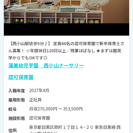
【西小山駅徒歩5分♪】 定員60名の認可保育園で新卒保育士さ
ん募集！ ☆年間休日120日以上／残業ほぼなし ★まずは園見
学からでもOKです◎
蓮美幼児学園 西小山ナーサリー
認可保育園
2027年4月
入職年度
正社員
雇用形態
月収270,000円 〜 353,500円
給与
認可保育園
施設形態
東京都目黒区原町１丁目１４−２０ 東急目黒線 西
住所