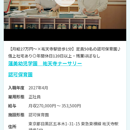
【月給27万円～×祐天寺駅徒歩1分】定員50名の認可保育園♪
借上社宅あり◎年間休日120日以上・残業ほぼなし
蓮美幼児学園 祐天寺ナーサリー
認可保育園
2027年4月
入職年度
正社員
雇用形態
月収270,000円 〜 353,500円
給与
認可保育園
施設形態
東京都目黒区五本木1-31-15 東急東横線 祐天寺駅
住所
徒歩1分