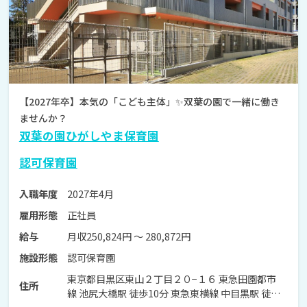
【2027年卒】本気の「こども主体」✨双葉の園で一緒に働き
ませんか？
双葉の園ひがしやま保育園
認可保育園
2027年4月
入職年度
正社員
雇用形態
月収250,824円 〜 280,872円
給与
認可保育園
施設形態
東京都目黒区東山２丁目２０−１６ 東急田園都市
住所
線 池尻大橋駅 徒歩10分 東急東横線 中目黒駅 徒歩