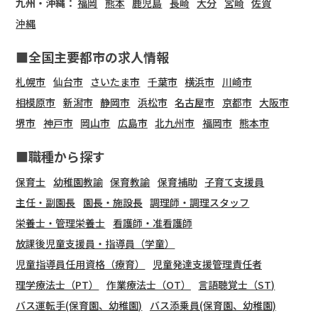
九州・沖縄：
福岡
熊本
鹿児島
長崎
大分
宮崎
佐賀
沖縄
■全国主要都市の求人情報
札幌市
仙台市
さいたま市
千葉市
横浜市
川崎市
相模原市
新潟市
静岡市
浜松市
名古屋市
京都市
大阪市
堺市
神戸市
岡山市
広島市
北九州市
福岡市
熊本市
■職種から探す
保育士
幼稚園教諭
保育教諭
保育補助
子育て支援員
主任・副園長
園長・施設長
調理師・調理スタッフ
栄養士・管理栄養士
看護師・准看護師
放課後児童支援員・指導員（学童）
児童指導員任用資格（療育）
児童発達支援管理責任者
理学療法士（PT）
作業療法士（OT）
言語聴覚士（ST)
バス運転手(保育園、幼稚園)
バス添乗員(保育園、幼稚園)