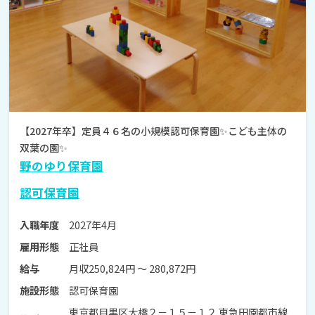
【2027年卒】定員４６名の小規模認可保育園✨こども主体の
双葉の園✨
野のゆり保育園
認可保育園
2027年4月
入職年度
正社員
雇用形態
月収250,824円 〜 280,872円
給与
認可保育園
施設形態
東京都目黒区大橋２－１５－１２ 東急田園都市線