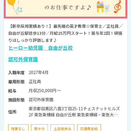
【新卒採用実績あり！】最先端の英才教育☆保育士／正社員／
自由が丘駅徒歩13分／月給25万円スタート！賞与年2回！頑張
りはしっかり評価します♪
ヒーロー幼児園 自由が丘校
認可外保育園
2027年4月
入職年度
正社員
雇用形態
月収250,000円 〜
給与
認可外保育園
施設形態
東京都目黒区八雲3丁目25-11チェスナットヒルズ
住所
2F 東急東横線 自由が丘駅 東急東横線・東急大井
町線 自由が丘駅徒歩13分
残業なし
駅チカ
土日祝休み
交通費支給