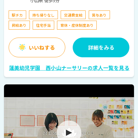
小山駅 徒歩5分
駅チカ
持ち帰りなし
交通費支給
賞与あり
昇給あり
住宅手当
育休・産休制度あり
いいねする
詳細をみる
蓮美幼児学園 西小山ナーサリーの求人一覧を見る