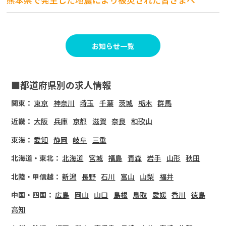
お知らせ一覧
■都道府県別の求人情報
関東：
東京
神奈川
埼玉
千葉
茨城
栃木
群馬
近畿：
大阪
兵庫
京都
滋賀
奈良
和歌山
東海：
愛知
静岡
岐阜
三重
北海道・東北：
北海道
宮城
福島
青森
岩手
山形
秋田
北陸・甲信越：
新潟
長野
石川
富山
山梨
福井
中国・四国：
広島
岡山
山口
島根
鳥取
愛媛
香川
徳島
高知