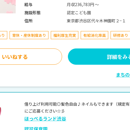
月収236,783円 〜
給与
認定こども園
施設形態
東京都渋谷区代々木神園町２−１
住所
あり
育休・産休制度あり
福利厚生充実
有給消化率高
研修あり
いいねする
詳細をみ
まちの
借り上げ利用可能◎髪色自由♪ネイルもできます（規定有）
にご応募ください☆彡
ほっぺるランド渋谷
認可保育園