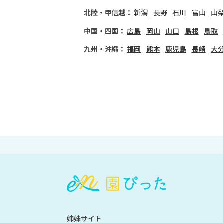
北陸・甲信越：
新潟
長野
石川
富山
山
中国・四国：
広島
岡山
山口
島根
鳥取
九州・沖縄：
福岡
熊本
鹿児島
長崎
大
会
員
登
録
も
姉妹サイト
し