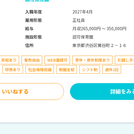
2027年4月
入職年度
正社員
雇用形態
月収265,000円 〜 350,000円
給与
認可保育園
施設形態
東京都渋谷区鶯谷町２－１６
住所
昇給あり
髪色自由
WEB面接可
育休・産休制度あり
引越し手
研修あり
社会保険完備
制服支給
シフト制
週休2日
いいねする
詳細をみ