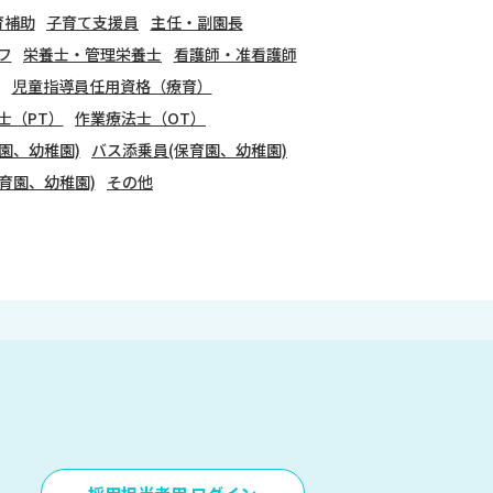
育補助
子育て支援員
主任・副園長
フ
栄養士・管理栄養士
看護師・准看護師
児童指導員任用資格（療育）
士（PT）
作業療法士（OT）
園、幼稚園)
バス添乗員(保育園、幼稚園)
育園、幼稚園)
その他