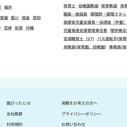
保育士
幼稚園教諭
保育教諭
保
梨
福井
園長・施設長
調理師・調理スタッ
愛媛
香川
徳島
高知
放課後児童支援員・指導員（学童）
分
宮崎
佐賀
沖縄
児童発達支援管理責任者
理学療法
言語聴覚士（ST)
バス運転手(保育
用務員(保育園、幼稚園)
事務員(保
園ぴったとは
掲載をお考えの方へ
会社概要
プライバシーポリシー
利用規約
お問い合わせ