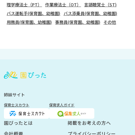
理学療法士（PT）
作業療法士（OT）
言語聴覚士（ST)
バス運転手(保育園、幼稚園)
バス添乗員(保育園、幼稚園)
用務員(保育園、幼稚園)
事務員(保育園、幼稚園)
その他
会
員
登
録
も
姉妹サイト
し
保育士スカウト
保育求人ガイド
く
は
ロ
園ぴったとは
掲載をお考えの方へ
グ
会社概要
プライバシーポリシー