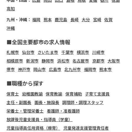
中国・四国：
広島
岡山
山口
島根
鳥取
愛媛
香川
徳島
高知
九州・沖縄：
福岡
熊本
鹿児島
長崎
大分
宮崎
佐賀
沖縄
■全国主要都市の求人情報
札幌市
仙台市
さいたま市
千葉市
横浜市
川崎市
相模原市
新潟市
静岡市
浜松市
名古屋市
京都市
大阪市
堺市
神戸市
岡山市
広島市
北九州市
福岡市
熊本市
■職種から探す
保育士
幼稚園教諭
保育教諭
保育補助
子育て支援員
主任・副園長
園長・施設長
調理師・調理スタッフ
栄養士・管理栄養士
看護師・准看護師
放課後児童支援員・指導員（学童）
児童指導員任用資格（療育）
児童発達支援管理責任者