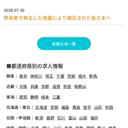
2026.07.30
熊本県で発生した地震により被災された皆さまへ
お知らせ一覧
■都道府県別の求人情報
関東：
東京
神奈川
埼玉
千葉
茨城
栃木
群馬
近畿：
大阪
兵庫
京都
滋賀
奈良
和歌山
東海：
愛知
静岡
岐阜
三重
北海道・東北：
北海道
宮城
福島
青森
岩手
山形
秋田
北陸・甲信越：
新潟
長野
石川
富山
山梨
福井