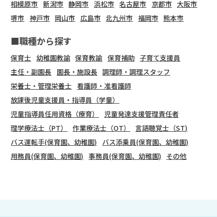
相模原市
新潟市
静岡市
浜松市
名古屋市
京都市
大阪市
堺市
神戸市
岡山市
広島市
北九州市
福岡市
熊本市
■職種から探す
保育士
幼稚園教諭
保育教諭
保育補助
子育て支援員
主任・副園長
園長・施設長
調理師・調理スタッフ
栄養士・管理栄養士
看護師・准看護師
放課後児童支援員・指導員（学童）
児童指導員任用資格（療育）
児童発達支援管理責任者
理学療法士（PT）
作業療法士（OT）
言語聴覚士（ST)
バス運転手(保育園、幼稚園)
バス添乗員(保育園、幼稚園)
用務員(保育園、幼稚園)
事務員(保育園、幼稚園)
その他