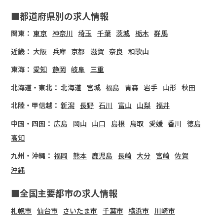
■都道府県別の求人情報
関東：
東京
神奈川
埼玉
千葉
茨城
栃木
群馬
近畿：
大阪
兵庫
京都
滋賀
奈良
和歌山
東海：
愛知
静岡
岐阜
三重
北海道・東北：
北海道
宮城
福島
青森
岩手
山形
秋田
北陸・甲信越：
新潟
長野
石川
富山
山梨
福井
中国・四国：
広島
岡山
山口
島根
鳥取
愛媛
香川
徳島
高知
九州・沖縄：
福岡
熊本
鹿児島
長崎
大分
宮崎
佐賀
沖縄
■全国主要都市の求人情報
札幌市
仙台市
さいたま市
千葉市
横浜市
川崎市