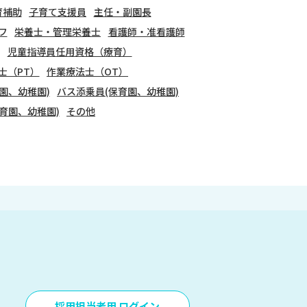
育補助
子育て支援員
主任・副園長
フ
栄養士・管理栄養士
看護師・准看護師
児童指導員任用資格（療育）
士（PT）
作業療法士（OT）
園、幼稚園)
バス添乗員(保育園、幼稚園)
育園、幼稚園)
その他
採用担当者用 ログイン