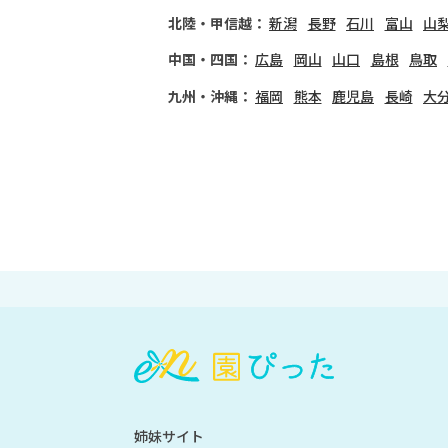
北陸・甲信越：
新潟
長野
石川
富山
山
中国・四国：
広島
岡山
山口
島根
鳥取
九州・沖縄：
福岡
熊本
鹿児島
長崎
大
会
員
登
録
も
姉妹サイト
し