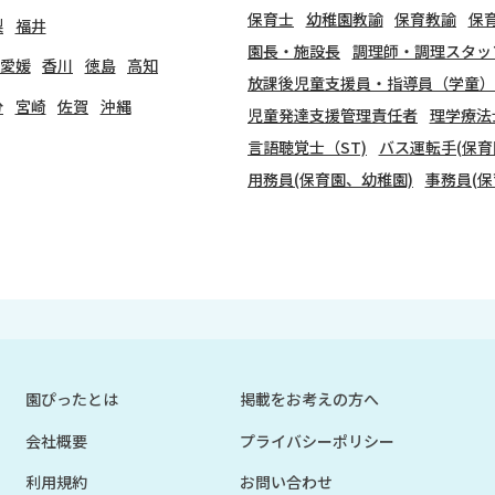
保育士
幼稚園教諭
保育教諭
保
梨
福井
園長・施設長
調理師・調理スタッ
愛媛
香川
徳島
高知
放課後児童支援員・指導員（学童）
分
宮崎
佐賀
沖縄
児童発達支援管理責任者
理学療法
言語聴覚士（ST)
バス運転手(保育
用務員(保育園、幼稚園)
事務員(保
園ぴったとは
掲載をお考えの方へ
会社概要
プライバシーポリシー
利用規約
お問い合わせ