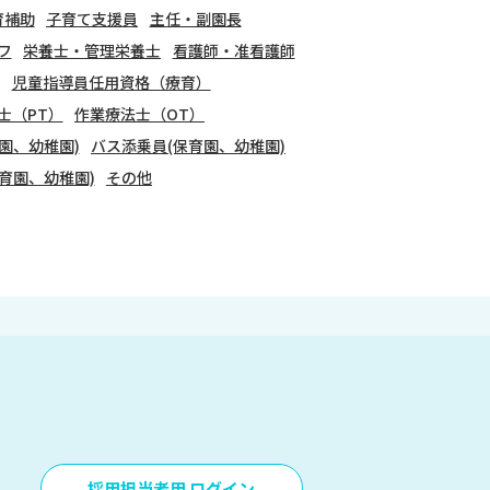
育補助
子育て支援員
主任・副園長
フ
栄養士・管理栄養士
看護師・准看護師
児童指導員任用資格（療育）
士（PT）
作業療法士（OT）
園、幼稚園)
バス添乗員(保育園、幼稚園)
育園、幼稚園)
その他
採用担当者用 ログイン