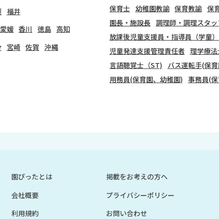
保育士
幼稚園教諭
保育教諭
保
梨
福井
園長・施設長
調理師・調理スタッ
愛媛
香川
徳島
高知
放課後児童支援員・指導員（学童）
分
宮崎
佐賀
沖縄
児童発達支援管理責任者
理学療法
言語聴覚士（ST)
バス運転手(保育
用務員(保育園、幼稚園)
事務員(保
園ぴったとは
掲載をお考えの方へ
会社概要
プライバシーポリシー
利用規約
お問い合わせ