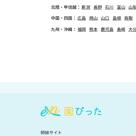
北陸・甲信越：
新潟
長野
石川
富山
山
中国・四国：
広島
岡山
山口
島根
鳥取
九州・沖縄：
福岡
熊本
鹿児島
長崎
大
会
員
登
録
も
姉妹サイト
し