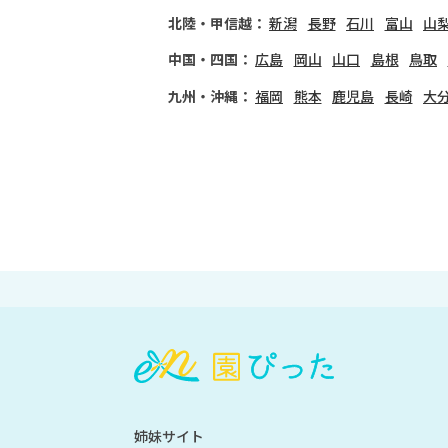
北陸・甲信越：
新潟
長野
石川
富山
山
中国・四国：
広島
岡山
山口
島根
鳥取
九州・沖縄：
福岡
熊本
鹿児島
長崎
大
会
員
登
録
も
姉妹サイト
し