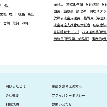
保育士
幼稚園教諭
保育教諭
保
梨
福井
園長・施設長
調理師・調理スタッ
愛媛
香川
徳島
高知
放課後児童支援員・指導員（学童）
分
宮崎
佐賀
沖縄
児童発達支援管理責任者
理学療法
言語聴覚士（ST)
バス運転手(保育
用務員(保育園、幼稚園)
事務員(保
園ぴったとは
掲載をお考えの方へ
会社概要
プライバシーポリシー
利用規約
お問い合わせ