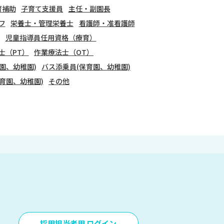
育補助
子育て支援員
主任・副園長
フ
栄養士・管理栄養士
看護師・准看護師
児童指導員任用資格（療育）
士（PT）
作業療法士（OT）
園、幼稚園)
バス添乗員(保育園、幼稚園)
育園、幼稚園)
その他
採用担当者用 ログイン