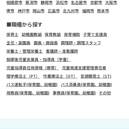
相模原市
新潟市
静岡市
浜松市
名古屋市
京都市
大阪市
堺市
神戸市
岡山市
広島市
北九州市
福岡市
熊本市
■職種から探す
保育士
幼稚園教諭
保育教諭
保育補助
子育て支援員
主任・副園長
園長・施設長
調理師・調理スタッフ
栄養士・管理栄養士
看護師・准看護師
放課後児童支援員・指導員（学童）
児童指導員任用資格（療育）
児童発達支援管理責任者
理学療法士（PT）
作業療法士（OT）
言語聴覚士（ST)
バス運転手(保育園、幼稚園)
バス添乗員(保育園、幼稚園)
用務員(保育園、幼稚園)
事務員(保育園、幼稚園)
その他