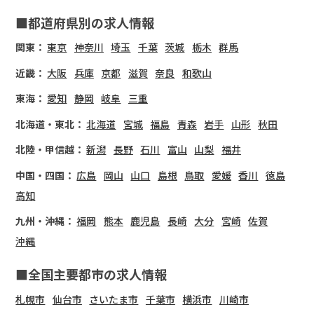
■都道府県別の求人情報
関東：
東京
神奈川
埼玉
千葉
茨城
栃木
群馬
近畿：
大阪
兵庫
京都
滋賀
奈良
和歌山
東海：
愛知
静岡
岐阜
三重
北海道・東北：
北海道
宮城
福島
青森
岩手
山形
秋田
北陸・甲信越：
新潟
長野
石川
富山
山梨
福井
中国・四国：
広島
岡山
山口
島根
鳥取
愛媛
香川
徳島
高知
九州・沖縄：
福岡
熊本
鹿児島
長崎
大分
宮崎
佐賀
沖縄
■全国主要都市の求人情報
札幌市
仙台市
さいたま市
千葉市
横浜市
川崎市