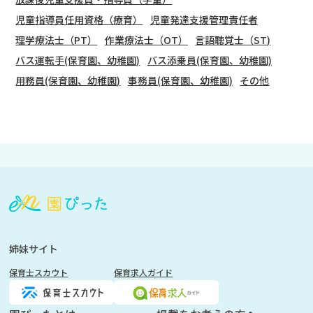
児童指導員任用資格（療育）
児童発達支援管理責任者
理学療法士（PT）
作業療法士（OT）
言語聴覚士（ST)
バス運転手(保育園、幼稚園)
バス添乗員(保育園、幼稚園)
用務員(保育園、幼稚園)
事務員(保育園、幼稚園)
その他
会
員
登
録
も
姉妹サイト
し
保育士スカウト
保育求人ガイド
く
は
ロ