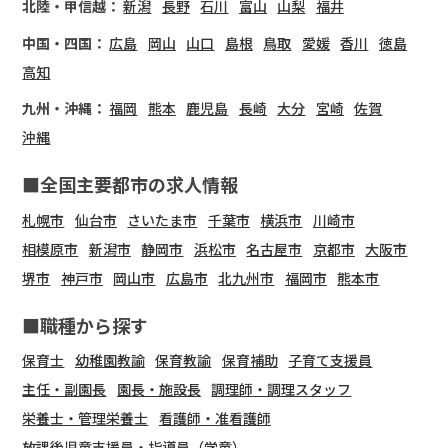
北陸・甲信越：
新潟
長野
石川
富山
山梨
福井
中国・四国：
広島
岡山
山口
島根
鳥取
愛媛
香川
徳島
高知
九州・沖縄：
福岡
熊本
鹿児島
長崎
大分
宮崎
佐賀
沖縄
■全国主要都市の求人情報
札幌市
仙台市
さいたま市
千葉市
横浜市
川崎市
相模原市
新潟市
静岡市
浜松市
名古屋市
京都市
大阪市
堺市
神戸市
岡山市
広島市
北九州市
福岡市
熊本市
■職種から探す
保育士
幼稚園教諭
保育教諭
保育補助
子育て支援員
主任・副園長
園長・施設長
調理師・調理スタッフ
栄養士・管理栄養士
看護師・准看護師
放課後児童支援員・指導員（学童）