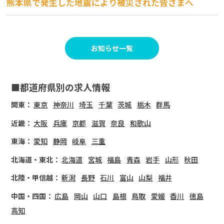
熊本県で発生した地震により被災された皆さまへ
お知らせ一覧
■都道府県別の求人情報
関東：
東京
神奈川
埼玉
千葉
茨城
栃木
群馬
近畿：
大阪
兵庫
京都
滋賀
奈良
和歌山
東海：
愛知
静岡
岐阜
三重
北海道・東北：
北海道
宮城
福島
青森
岩手
山形
秋田
北陸・甲信越：
新潟
長野
石川
富山
山梨
福井
中国・四国：
広島
岡山
山口
島根
鳥取
愛媛
香川
徳島
高知