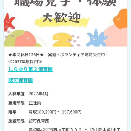
★年間休日126日★ 実習・ボランティア随時受付中！
≪2027年度採用≫
しらゆり第２保育園
認可保育園
2027年4月
入職年度
正社員
雇用形態
月収189,200円 〜 197,600円
給与
認可保育園
施設形態
島根県松江市西持田町３３６−５ JR山陰本線(米子