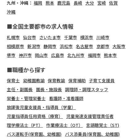
九州・沖縄：
福岡
熊本
鹿児島
長崎
大分
宮崎
佐賀
沖縄
■全国主要都市の求人情報
札幌市
仙台市
さいたま市
千葉市
横浜市
川崎市
相模原市
新潟市
静岡市
浜松市
名古屋市
京都市
大阪市
堺市
神戸市
岡山市
広島市
北九州市
福岡市
熊本市
■職種から探す
保育士
幼稚園教諭
保育教諭
保育補助
子育て支援員
主任・副園長
園長・施設長
調理師・調理スタッフ
栄養士・管理栄養士
看護師・准看護師
放課後児童支援員・指導員（学童）
児童指導員任用資格（療育）
児童発達支援管理責任者
理学療法士（PT）
作業療法士（OT）
言語聴覚士（ST)
バス運転手(保育園、幼稚園)
バス添乗員(保育園、幼稚園)