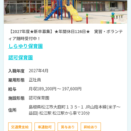
【2027年度★新卒募集】★年間休日126日★ 実習・ボランテ
ィア随時受付中！
しらゆり保育園
認可保育園
2027年4月
入職年度
正社員
雇用形態
月収189,200円 〜 197,600円
給与
認可保育園
施設形態
島根県松江市大庭町１３５−１ JR山陰本線(米子～
住所
益田) 松江駅 松江駅から車で10分
交通費支給
車通勤可
賞与あり
昇給あり