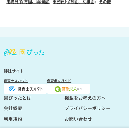
用務員(保育園、幼稚園)
事務員(保育園、幼稚園)
その他
会
員
登
録
も
姉妹サイト
し
保育士スカウト
保育求人ガイド
く
は
ロ
園ぴったとは
掲載をお考えの方へ
グ
会社概要
プライバシーポリシー
イ
ン
利用規約
お問い合わせ
を