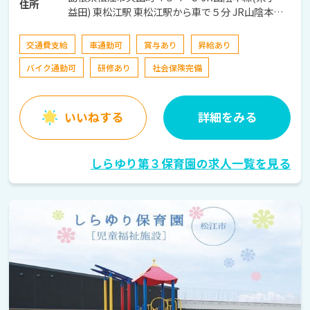
住所
益田) 東松江駅 東松江駅から車で５分 JR山陰本線
(米子～益田) 松江駅 松江駅から車で10分
交通費支給
車通勤可
賞与あり
昇給あり
バイク通勤可
研修あり
社会保険完備
いいねする
詳細をみる
しらゆり第３保育園の求人一覧を見る