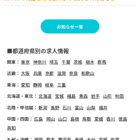
お知らせ一覧
■都道府県別の求人情報
関東：
東京
神奈川
埼玉
千葉
茨城
栃木
群馬
近畿：
大阪
兵庫
京都
滋賀
奈良
和歌山
東海：
愛知
静岡
岐阜
三重
北海道・東北：
北海道
宮城
福島
青森
岩手
山形
秋田
北陸・甲信越：
新潟
長野
石川
富山
山梨
福井
中国・四国：
広島
岡山
山口
島根
鳥取
愛媛
香川
徳島
高知
九州・沖縄：
福岡
熊本
鹿児島
長崎
大分
宮崎
佐賀