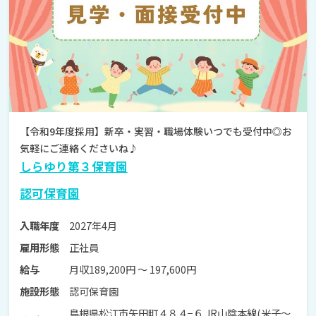
【令和9年度採用】新卒・実習・職場体験いつでも受付中◎お
気軽にご連絡くださいね♪
しらゆり第３保育園
認可保育園
2027年4月
入職年度
正社員
雇用形態
月収189,200円 〜 197,600円
給与
認可保育園
施設形態
島根県松江市矢田町４８４−６ JR山陰本線(米子～