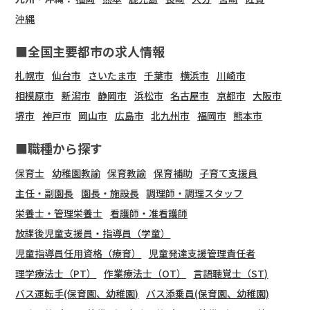
沖縄
■全国主要都市の求人情報
札幌市
仙台市
さいたま市
千葉市
横浜市
川崎市
相模原市
新潟市
静岡市
浜松市
名古屋市
京都市
大阪市
堺市
神戸市
岡山市
広島市
北九州市
福岡市
熊本市
■職種から探す
保育士
幼稚園教諭
保育教諭
保育補助
子育て支援員
主任・副園長
園長・施設長
調理師・調理スタッフ
栄養士・管理栄養士
看護師・准看護師
放課後児童支援員・指導員（学童）
児童指導員任用資格（療育）
児童発達支援管理責任者
理学療法士（PT）
作業療法士（OT）
言語聴覚士（ST)
バス運転手(保育園、幼稚園)
バス添乗員(保育園、幼稚園)