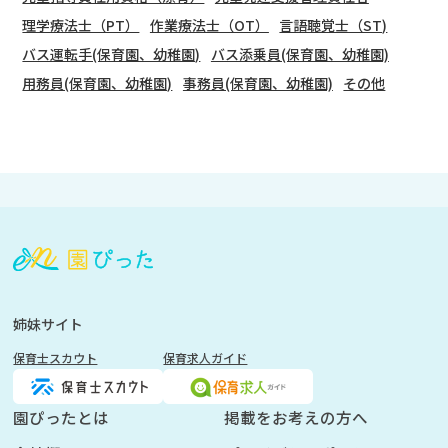
理学療法士（PT）
作業療法士（OT）
言語聴覚士（ST)
バス運転手(保育園、幼稚園)
バス添乗員(保育園、幼稚園)
用務員(保育園、幼稚園)
事務員(保育園、幼稚園)
その他
会
員
登
録
も
姉妹サイト
し
保育士スカウト
保育求人ガイド
く
は
ロ
園ぴったとは
掲載をお考えの方へ
グ