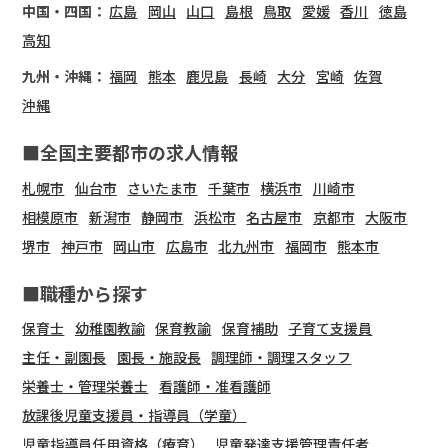
中国・四国：
広島
岡山
山口
島根
鳥取
愛媛
香川
徳島
高知
九州・沖縄：
福岡
熊本
鹿児島
長崎
大分
宮崎
佐賀
沖縄
■全国主要都市の求人情報
札幌市
仙台市
さいたま市
千葉市
横浜市
川崎市
相模原市
新潟市
静岡市
浜松市
名古屋市
京都市
大阪市
堺市
神戸市
岡山市
広島市
北九州市
福岡市
熊本市
■職種から探す
保育士
幼稚園教諭
保育教諭
保育補助
子育て支援員
主任・副園長
園長・施設長
調理師・調理スタッフ
栄養士・管理栄養士
看護師・准看護師
放課後児童支援員・指導員（学童）
児童指導員任用資格（療育）
児童発達支援管理責任者