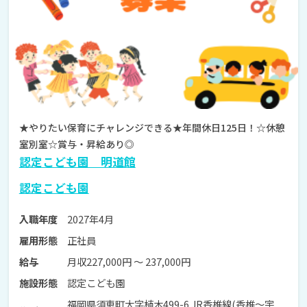
★やりたい保育にチャレンジできる★年間休日125日！☆休憩
室別室☆賞与・昇給あり◎
認定こども園 明道館
認定こども園
2027年4月
入職年度
正社員
雇用形態
月収227,000円 〜 237,000円
給与
認定こども園
施設形態
福岡県須恵町大字植木499-6 JR香椎線(香椎～宇