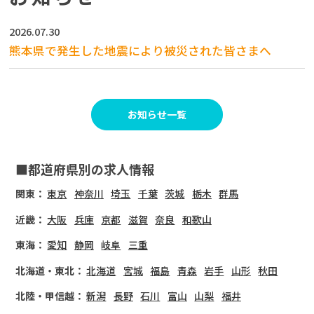
2026.07.30
熊本県で発生した地震により被災された皆さまへ
お知らせ一覧
■都道府県別の求人情報
関東：
東京
神奈川
埼玉
千葉
茨城
栃木
群馬
近畿：
大阪
兵庫
京都
滋賀
奈良
和歌山
東海：
愛知
静岡
岐阜
三重
北海道・東北：
北海道
宮城
福島
青森
岩手
山形
秋田
北陸・甲信越：
新潟
長野
石川
富山
山梨
福井