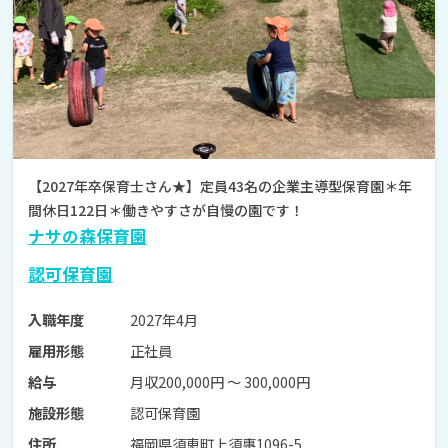
【2027年卒保育士さん★】定員43名の企業主導型保育園＊年
間休日122日＊働きやすさが自慢の園です！
ナサの森保育園
認可保育園
2027年4月
入職年度
正社員
雇用形態
月収200,000円 〜 300,000円
給与
認可保育園
施設形態
福岡県須恵町上須惠1096-5
住所