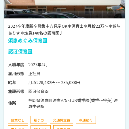
2027卒年度新卒募集中☆見学OK＊保育士＊月給22万～＊賞与
あり★＊定員140名の認可園♪
須恵めぐみ保育園
認可保育園
2027年4月
入職年度
正社員
雇用形態
月収228,432円 〜 235,088円
給与
認可保育園
施設形態
福岡県須恵町須恵975-1 JR香椎線(香椎～宇美) 須
住所
恵中央駅
残業なし
駅チカ
交通費支給
車通勤可