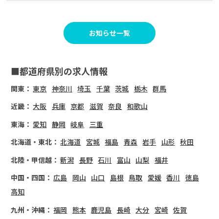
お知らせ一覧
■都道府県別の求人情報
関東：
東京
神奈川
埼玉
千葉
茨城
栃木
群馬
近畿：
大阪
兵庫
京都
滋賀
奈良
和歌山
東海：
愛知
静岡
岐阜
三重
北海道・東北：
北海道
宮城
福島
青森
岩手
山形
秋田
北陸・甲信越：
新潟
長野
石川
富山
山梨
福井
中国・四国：
広島
岡山
山口
島根
鳥取
愛媛
香川
徳島
高知
九州・沖縄：
福岡
熊本
鹿児島
長崎
大分
宮崎
佐賀