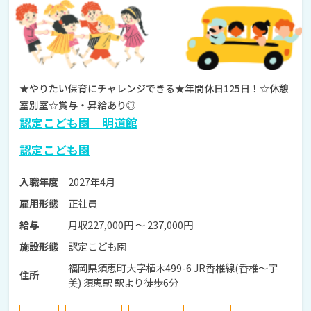
★やりたい保育にチャレンジできる★年間休日125日！☆休憩
室別室☆賞与・昇給あり◎
認定こども園 明道館
認定こども園
2027年4月
入職年度
正社員
雇用形態
月収227,000円 〜 237,000円
給与
認定こども園
施設形態
福岡県須恵町大字植木499-6 JR香椎線(香椎～宇
住所
美) 須恵駅 駅より徒歩6分