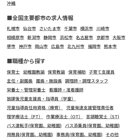
沖縄
■全国主要都市の求人情報
札幌市
仙台市
さいたま市
千葉市
横浜市
川崎市
相模原市
新潟市
静岡市
浜松市
名古屋市
京都市
大阪市
堺市
神戸市
岡山市
広島市
北九州市
福岡市
熊本市
■職種から探す
保育士
幼稚園教諭
保育教諭
保育補助
子育て支援員
主任・副園長
園長・施設長
調理師・調理スタッフ
栄養士・管理栄養士
看護師・准看護師
放課後児童支援員・指導員（学童）
児童指導員任用資格（療育）
児童発達支援管理責任者
理学療法士（PT）
作業療法士（OT）
言語聴覚士（ST)
バス運転手(保育園、幼稚園)
バス添乗員(保育園、幼稚園)
用務員(保育園、幼稚園)
事務員(保育園、幼稚園)
その他