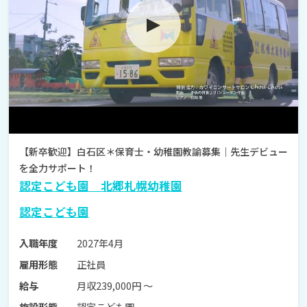
【新卒歓迎】白石区＊保育士・幼稚園教諭募集｜先生デビュー
を全力サポート！
認定こども園 北郷札幌幼稚園
認定こども園
2027年4月
入職年度
正社員
雇用形態
月収239,000円 〜
給与
認定こども園
施設形態