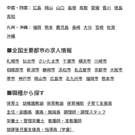
中国・四国：
広島
岡山
山口
島根
鳥取
愛媛
香川
徳島
高知
九州・沖縄：
福岡
熊本
鹿児島
長崎
大分
宮崎
佐賀
沖縄
■全国主要都市の求人情報
札幌市
仙台市
さいたま市
千葉市
横浜市
川崎市
相模原市
新潟市
静岡市
浜松市
名古屋市
京都市
大阪市
堺市
神戸市
岡山市
広島市
北九州市
福岡市
熊本市
■職種から探す
保育士
幼稚園教諭
保育教諭
保育補助
子育て支援員
主任・副園長
園長・施設長
調理師・調理スタッフ
栄養士・管理栄養士
看護師・准看護師
放課後児童支援員・指導員（学童）