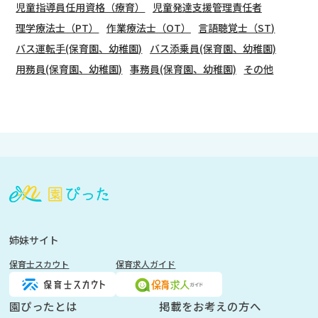
児童指導員任用資格（療育）
児童発達支援管理責任者
理学療法士（PT）
作業療法士（OT）
言語聴覚士（ST)
バス運転手(保育園、幼稚園)
バス添乗員(保育園、幼稚園)
用務員(保育園、幼稚園)
事務員(保育園、幼稚園)
その他
会
員
登
録
も
姉妹サイト
し
保育士スカウト
保育求人ガイド
く
は
ロ
園ぴったとは
掲載をお考えの方へ