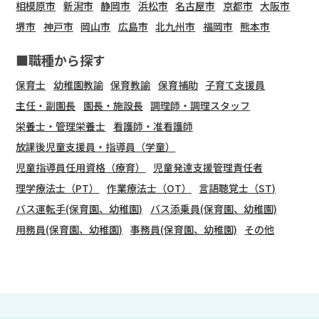
相模原市
新潟市
静岡市
浜松市
名古屋市
京都市
大阪市
堺市
神戸市
岡山市
広島市
北九州市
福岡市
熊本市
■職種から探す
保育士
幼稚園教諭
保育教諭
保育補助
子育て支援員
主任・副園長
園長・施設長
調理師・調理スタッフ
栄養士・管理栄養士
看護師・准看護師
放課後児童支援員・指導員（学童）
児童指導員任用資格（療育）
児童発達支援管理責任者
理学療法士（PT）
作業療法士（OT）
言語聴覚士（ST)
バス運転手(保育園、幼稚園)
バス添乗員(保育園、幼稚園)
用務員(保育園、幼稚園)
事務員(保育園、幼稚園)
その他