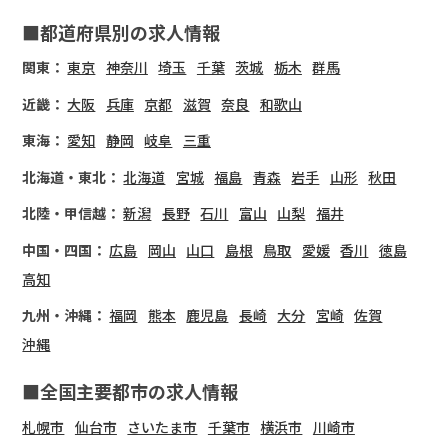
■都道府県別の求人情報
関東：
東京
神奈川
埼玉
千葉
茨城
栃木
群馬
近畿：
大阪
兵庫
京都
滋賀
奈良
和歌山
東海：
愛知
静岡
岐阜
三重
北海道・東北：
北海道
宮城
福島
青森
岩手
山形
秋田
北陸・甲信越：
新潟
長野
石川
富山
山梨
福井
中国・四国：
広島
岡山
山口
島根
鳥取
愛媛
香川
徳島
高知
九州・沖縄：
福岡
熊本
鹿児島
長崎
大分
宮崎
佐賀
沖縄
■全国主要都市の求人情報
札幌市
仙台市
さいたま市
千葉市
横浜市
川崎市