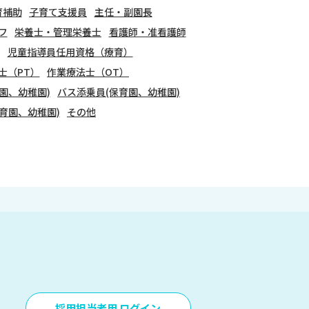
育補助
子育て支援員
主任・副園長
フ
栄養士・管理栄養士
看護師・准看護師
児童指導員任用資格（療育）
士（PT）
作業療法士（OT）
園、幼稚園)
バス添乗員(保育園、幼稚園)
育園、幼稚園)
その他
採用担当者用 ログイン