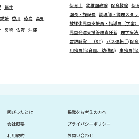
保育士
幼稚園教諭
保育教諭
保
梨
福井
園長・施設長
調理師・調理スタッ
愛媛
香川
徳島
高知
放課後児童支援員・指導員（学童）
分
宮崎
佐賀
沖縄
児童発達支援管理責任者
理学療法
言語聴覚士（ST)
バス運転手(保育
用務員(保育園、幼稚園)
事務員(保
園ぴったとは
掲載をお考えの方へ
会社概要
プライバシーポリシー
利用規約
お問い合わせ