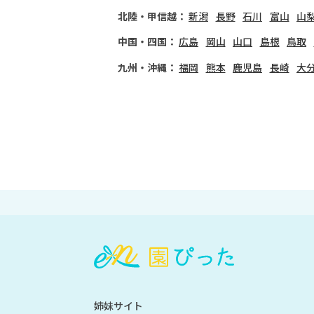
北陸・甲信越：
新潟
長野
石川
富山
山
中国・四国：
広島
岡山
山口
島根
鳥取
九州・沖縄：
福岡
熊本
鹿児島
長崎
大
会
員
登
録
も
姉妹サイト
し