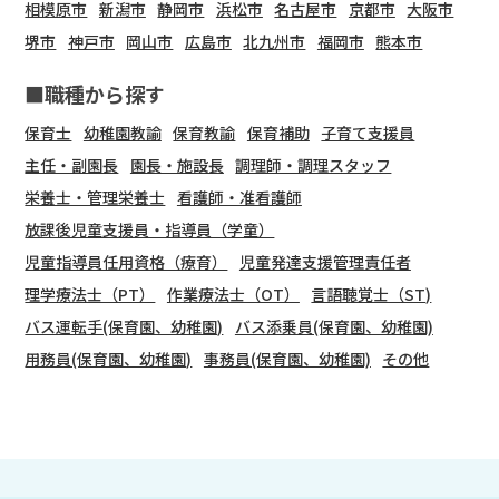
相模原市
新潟市
静岡市
浜松市
名古屋市
京都市
大阪市
堺市
神戸市
岡山市
広島市
北九州市
福岡市
熊本市
■職種から探す
保育士
幼稚園教諭
保育教諭
保育補助
子育て支援員
主任・副園長
園長・施設長
調理師・調理スタッフ
栄養士・管理栄養士
看護師・准看護師
放課後児童支援員・指導員（学童）
児童指導員任用資格（療育）
児童発達支援管理責任者
理学療法士（PT）
作業療法士（OT）
言語聴覚士（ST)
バス運転手(保育園、幼稚園)
バス添乗員(保育園、幼稚園)
用務員(保育園、幼稚園)
事務員(保育園、幼稚園)
その他