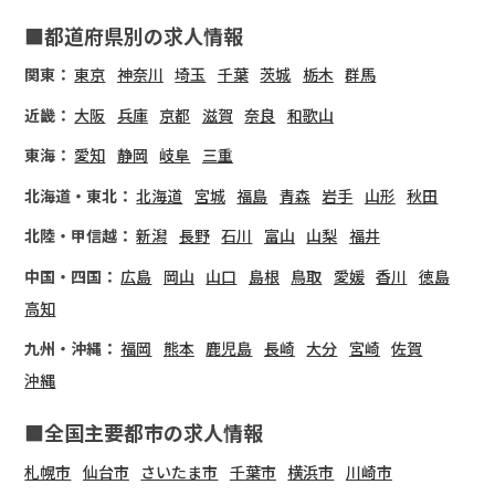
■都道府県別の求人情報
関東：
東京
神奈川
埼玉
千葉
茨城
栃木
群馬
近畿：
大阪
兵庫
京都
滋賀
奈良
和歌山
東海：
愛知
静岡
岐阜
三重
北海道・東北：
北海道
宮城
福島
青森
岩手
山形
秋田
北陸・甲信越：
新潟
長野
石川
富山
山梨
福井
中国・四国：
広島
岡山
山口
島根
鳥取
愛媛
香川
徳島
高知
九州・沖縄：
福岡
熊本
鹿児島
長崎
大分
宮崎
佐賀
沖縄
■全国主要都市の求人情報
札幌市
仙台市
さいたま市
千葉市
横浜市
川崎市