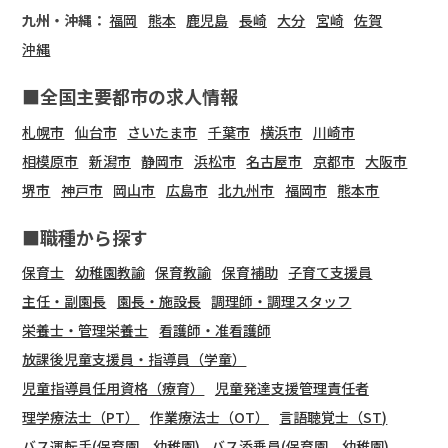
九州・沖縄：
福岡
熊本
鹿児島
長崎
大分
宮崎
佐賀
沖縄
■全国主要都市の求人情報
札幌市
仙台市
さいたま市
千葉市
横浜市
川崎市
相模原市
新潟市
静岡市
浜松市
名古屋市
京都市
大阪市
堺市
神戸市
岡山市
広島市
北九州市
福岡市
熊本市
■職種から探す
保育士
幼稚園教諭
保育教諭
保育補助
子育て支援員
主任・副園長
園長・施設長
調理師・調理スタッフ
栄養士・管理栄養士
看護師・准看護師
放課後児童支援員・指導員（学童）
児童指導員任用資格（療育）
児童発達支援管理責任者
理学療法士（PT）
作業療法士（OT）
言語聴覚士（ST)
バス運転手(保育園、幼稚園)
バス添乗員(保育園、幼稚園)