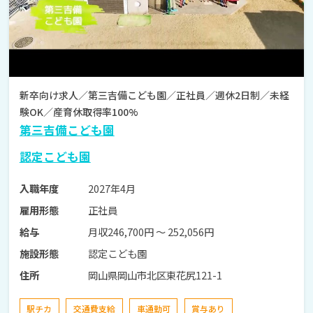
新卒向け求人／第三吉備こども園／正社員／週休2日制／未経
験OK／産育休取得率100%
第三吉備こども園
認定こども園
2027年4月
入職年度
正社員
雇用形態
月収246,700円 〜 252,056円
給与
認定こども園
施設形態
岡山県岡山市北区東花尻121-1
住所
駅チカ
交通費支給
車通勤可
賞与あり