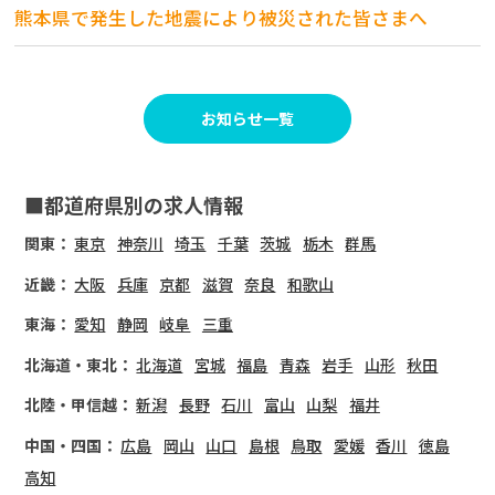
熊本県で発生した地震により被災された皆さまへ
お知らせ一覧
■都道府県別の求人情報
関東：
東京
神奈川
埼玉
千葉
茨城
栃木
群馬
近畿：
大阪
兵庫
京都
滋賀
奈良
和歌山
東海：
愛知
静岡
岐阜
三重
北海道・東北：
北海道
宮城
福島
青森
岩手
山形
秋田
北陸・甲信越：
新潟
長野
石川
富山
山梨
福井
中国・四国：
広島
岡山
山口
島根
鳥取
愛媛
香川
徳島
高知