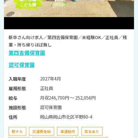
新卒さん向け求人／第四吉備保育園／未経験OK／正社員／残
業・持ち帰りほぼ無し
第四吉備保育園
認可保育園
2027年4月
入職年度
正社員
雇用形態
月収246,700円 〜 252,056円
給与
認可保育園
施設形態
岡山県岡山市北区平野80-4
住所
駅チカ
交通費支給
車通勤可
賞与あり