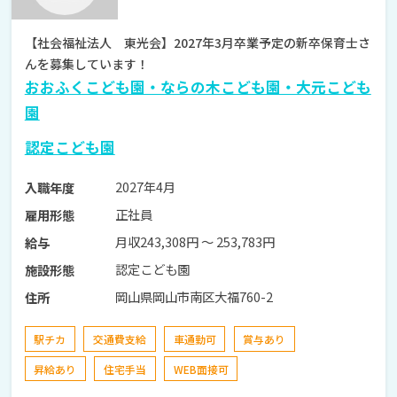
【社会福祉法人 東光会】2027年3月卒業予定の新卒保育士さ
んを募集しています！
おおふくこども園・ならの木こども園・大元こども
園
認定こども園
2027年4月
入職年度
正社員
雇用形態
月収243,308円 〜 253,783円
給与
認定こども園
施設形態
岡山県岡山市南区大福760-2
住所
駅チカ
交通費支給
車通勤可
賞与あり
昇給あり
住宅手当
WEB面接可