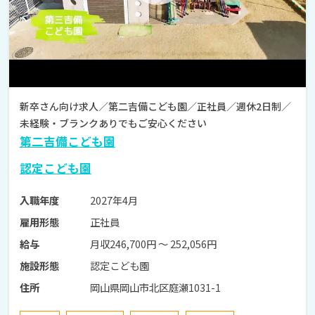
新卒さん向け求人／第二吉備こども園／正社員／週休2日制／
未経験・ブランクありでもご安心ください
第二吉備こども園
認定こども園
2027年4月
入職年度
正社員
雇用形態
月収246,700円 〜 252,056円
給与
認定こども園
施設形態
岡山県岡山市北区庭瀬1031-1
住所