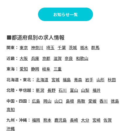
お知らせ一覧
■都道府県別の求人情報
関東：
東京
神奈川
埼玉
千葉
茨城
栃木
群馬
近畿：
大阪
兵庫
京都
滋賀
奈良
和歌山
東海：
愛知
静岡
岐阜
三重
北海道・東北：
北海道
宮城
福島
青森
岩手
山形
秋田
北陸・甲信越：
新潟
長野
石川
富山
山梨
福井
中国・四国：
広島
岡山
山口
島根
鳥取
愛媛
香川
徳島
高知
九州・沖縄：
福岡
熊本
鹿児島
長崎
大分
宮崎
佐賀
沖縄