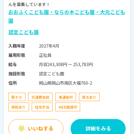
んを募集しています！
おおふくこども園・ならの木こども園・大元こども
園
認定こども園
2027年4月
入職年度
正社員
雇用形態
月収243,308円 〜 253,783円
給与
認定こども園
施設形態
岡山県岡山市南区大福760-2
住所
駅チカ
交通費支給
車通勤可
賞与あり
昇給あり
住宅手当
WEB面接可
いいねする
詳細をみる