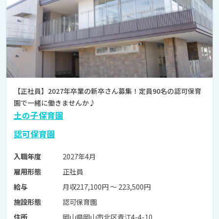
【正社員】2027年卒業の新卒さん募集！定員90名の認可保育
園で一緒に働きませんか♪
土の子保育園
認可保育園
2027年4月
入職年度
正社員
雇用形態
月収217,100円 〜 223,500円
給与
認可保育園
施設形態
岡山県岡山市北区青江4-4-10
住所