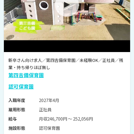
新卒さん向け求人／第四吉備保育園／未経験OK／正社員／残
業・持ち帰りほぼ無し
第四吉備保育園
認可保育園
2027年4月
入職年度
正社員
雇用形態
月収246,700円 〜 252,056円
給与
認可保育園
施設形態