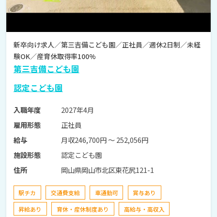
新卒向け求人／第三吉備こども園／正社員／週休2日制／未経
験OK／産育休取得率100%
第三吉備こども園
認定こども園
2027年4月
入職年度
正社員
雇用形態
月収246,700円 〜 252,056円
給与
認定こども園
施設形態
岡山県岡山市北区東花尻121-1
住所
駅チカ
交通費支給
車通勤可
賞与あり
昇給あり
育休・産休制度あり
高給与・高収入