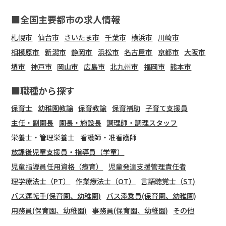
■全国主要都市の求人情報
札幌市
仙台市
さいたま市
千葉市
横浜市
川崎市
相模原市
新潟市
静岡市
浜松市
名古屋市
京都市
大阪市
堺市
神戸市
岡山市
広島市
北九州市
福岡市
熊本市
■職種から探す
保育士
幼稚園教諭
保育教諭
保育補助
子育て支援員
主任・副園長
園長・施設長
調理師・調理スタッフ
栄養士・管理栄養士
看護師・准看護師
放課後児童支援員・指導員（学童）
児童指導員任用資格（療育）
児童発達支援管理責任者
理学療法士（PT）
作業療法士（OT）
言語聴覚士（ST)
バス運転手(保育園、幼稚園)
バス添乗員(保育園、幼稚園)
用務員(保育園、幼稚園)
事務員(保育園、幼稚園)
その他