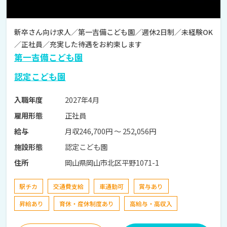
新卒さん向け求人／第一吉備こども園／週休2日制／未経験OK
／正社員／充実した待遇をお約束します
第一吉備こども園
認定こども園
2027年4月
入職年度
正社員
雇用形態
月収246,700円 〜 252,056円
給与
認定こども園
施設形態
岡山県岡山市北区平野1071-1
住所
駅チカ
交通費支給
車通勤可
賞与あり
昇給あり
育休・産休制度あり
高給与・高収入