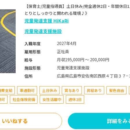
【保育士/児童指導員】土日休み/完全週休2日・年間休日1
とりとしっかりと関われる環境♪》
児童発達支援 HiKaRi
児童発達支援施設
2027年4月
入職年度
正社員
雇用形態
月収195,000円 〜 200,000円
給与
児童発達支援施設
施設形態
広島県広島市安佐南区西原４丁目３７−
住所
通費支給
車通勤可
土日休み
賞与あり
昇給あり
髪色自由
勤可
社会保険完備
女性活躍中
週休2日
いいねする
詳細をみ