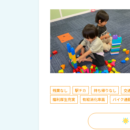
残業なし
駅チカ
持ち帰りなし
交
福利厚生充実
有給消化率高
バイク通