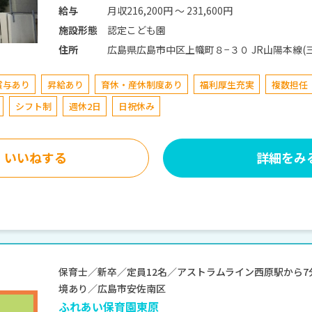
月収216,200円 〜 231,600円
給与
認定こども園
施設形態
広島県広島市中区上幟町
住所
賞与あり
昇給あり
育休・産休制度あり
福利厚生充実
複数担任
シフト制
週休2日
日祝休み
いいねする
詳細をみ
保育士／新卒／定員12名／アストラムライン西原駅から
境あり／広島市安佐南区
ふれあい保育園東原