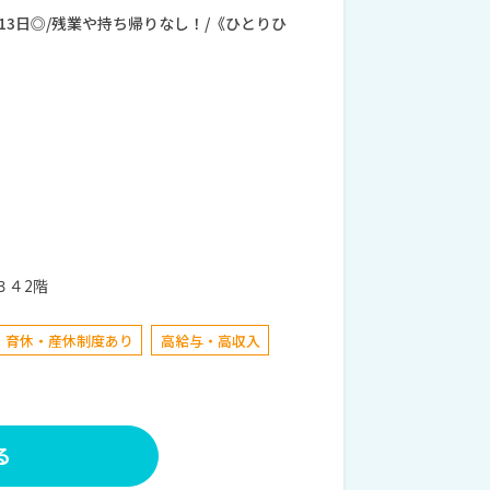
13日◎/残業や持ち帰りなし！/《ひとりひ
３４2階
育休・産休制度あり
高給与・高収入
る