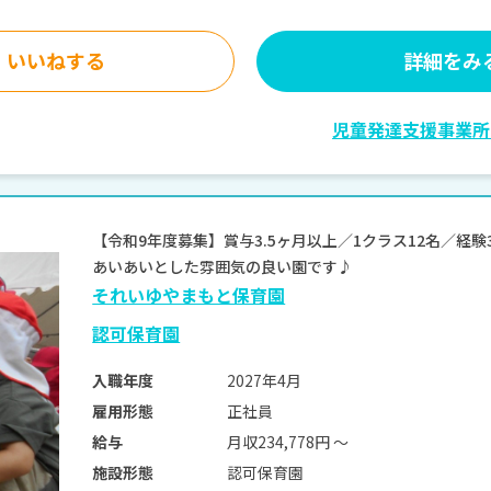
いいねする
詳細をみ
児童発達支援事業所
【令和9年度募集】賞与3.5ヶ月以上／1クラス12名／経
あいあいとした雰囲気の良い園です♪
それいゆやまもと保育園
認可保育園
2027年4月
入職年度
正社員
雇用形態
月収234,778円 〜
給与
認可保育園
施設形態