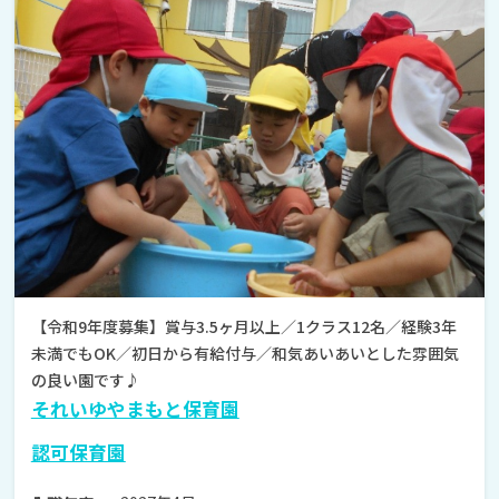
【令和9年度募集】賞与3.5ヶ月以上／1クラス12名／経験3年
未満でもOK／初日から有給付与／和気あいあいとした雰囲気
の良い園です♪
それいゆやまもと保育園
認可保育園