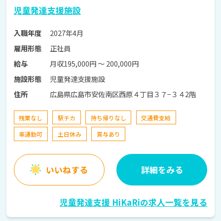
児童発達支援施設
2027年4月
入職年度
正社員
雇用形態
月収195,000円 〜 200,000円
給与
児童発達支援施設
施設形態
広島県広島市安佐南区西原４丁目３７−３４2階
住所
残業なし
駅チカ
持ち帰りなし
交通費支給
車通勤可
土日休み
賞与あり
いいねする
詳細をみる
児童発達支援 HiKaRiの求人一覧を見る