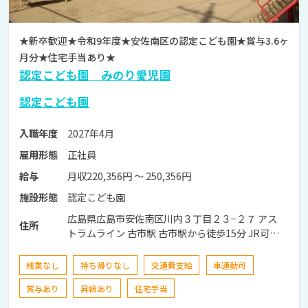
★新卒歓迎★令和9年度★安佐南区の認定こども園★賞与3.6ヶ
月分★住宅手当あり★
認定こども園 みのり愛児園
認定こども園
2027年4月
入職年度
正社員
雇用形態
月収220,356円 〜 250,356円
給与
認定こども園
施設形態
広島県広島市安佐南区川内３丁目２３−２７ アス
住所
トラムライン 古市駅 古市駅から徒歩15分 JR可部
線 大町駅 大町駅から徒歩20分
残業なし
持ち帰りなし
交通費支給
車通勤可
賞与あり
昇給あり
住宅手当