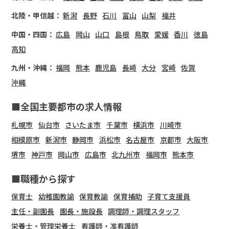
北陸・甲信越：
新潟
長野
石川
富山
山梨
福井
中国・四国：
広島
岡山
山口
島根
鳥取
愛媛
香川
徳島
高知
九州・沖縄：
福岡
熊本
鹿児島
長崎
大分
宮崎
佐賀
沖縄
■全国主要都市の求人情報
札幌市
仙台市
さいたま市
千葉市
横浜市
川崎市
相模原市
新潟市
静岡市
浜松市
名古屋市
京都市
大阪市
堺市
神戸市
岡山市
広島市
北九州市
福岡市
熊本市
■職種から探す
保育士
幼稚園教諭
保育教諭
保育補助
子育て支援員
主任・副園長
園長・施設長
調理師・調理スタッフ
栄養士・管理栄養士
看護師・准看護師