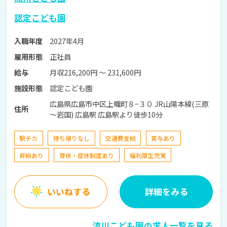
認定こども園
2027年4月
入職年度
正社員
雇用形態
月収216,200円 〜 231,600円
給与
認定こども園
施設形態
広島県広島市中区上幟町８−３０ JR山陽本線(三原
住所
～岩国) 広島駅 広島駅より徒歩10分
駅チカ
持ち帰りなし
交通費支給
賞与あり
昇給あり
育休・産休制度あり
福利厚生充実
いいねする
詳細をみる
流川こども園の求人一覧を見る