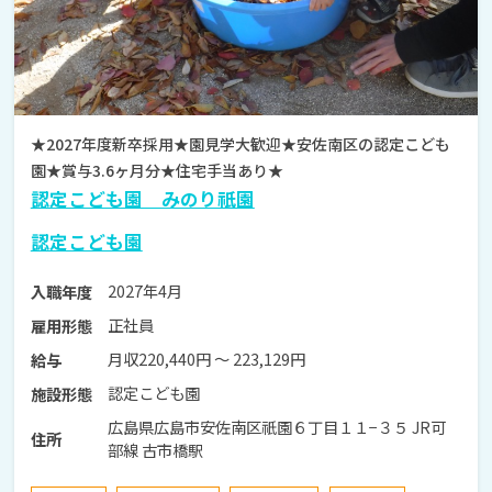
★2027年度新卒採用★園見学大歓迎★安佐南区の認定こども
園★賞与3.6ヶ月分★住宅手当あり★
認定こども園 みのり祇園
認定こども園
2027年4月
入職年度
正社員
雇用形態
月収220,440円 〜 223,129円
給与
認定こども園
施設形態
広島県広島市安佐南区祇園６丁目１１−３５ JR可
住所
部線 古市橋駅