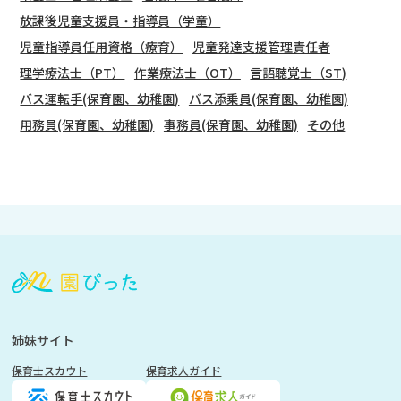
放課後児童支援員・指導員（学童）
児童指導員任用資格（療育）
児童発達支援管理責任者
理学療法士（PT）
作業療法士（OT）
言語聴覚士（ST)
バス運転手(保育園、幼稚園)
バス添乗員(保育園、幼稚園)
用務員(保育園、幼稚園)
事務員(保育園、幼稚園)
その他
会
員
登
録
も
姉妹サイト
し
保育士スカウト
保育求人ガイド
く
は