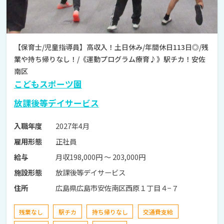
【保育士/児童指導員】高収入！土日休み/年間休日113日◎/残
業や持ち帰りなし！/《運動プログラム療育♪》駅チカ！安佐
南区
こどもスポーツ園
放課後等デイサービス
2027年4月
入職年度
正社員
雇用形態
月収198,000円 〜 203,000円
給与
放課後等デイサービス
施設形態
広島県広島市安佐南区西原１丁目４−７
住所
残業なし
駅チカ
持ち帰りなし
交通費支給