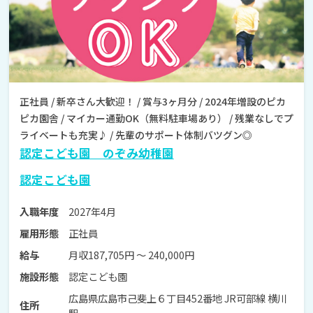
正社員 / 新卒さん大歓迎！ / 賞与3ヶ月分 / 2024年増設のピカ
ピカ園舎 / マイカー通勤OK（無料駐車場あり） / 残業なしでプ
ライベートも充実♪ / 先輩のサポート体制バツグン◎
認定こども園 のぞみ幼稚園
認定こども園
2027年4月
入職年度
正社員
雇用形態
月収187,705円 〜 240,000円
給与
認定こども園
施設形態
広島県広島市己斐上６丁目452番地 JR可部線 横川
住所
駅