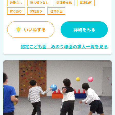
残業なし
持ち帰りなし
交通費支給
車通勤可
賞与あり
昇給あり
住宅手当
いいねする
詳細をみる
認定こども園 みのり祇園の求人一覧を見る