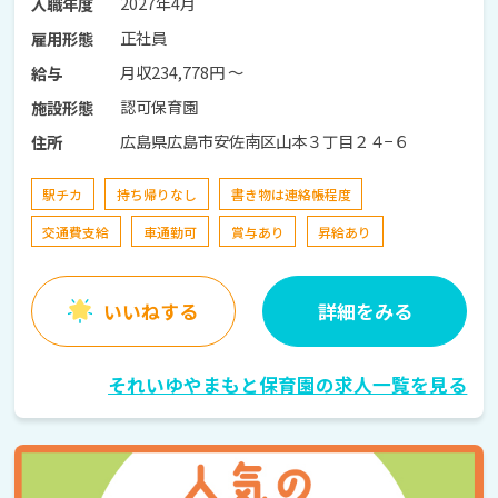
2027年4月
入職年度
正社員
雇用形態
月収234,778円 〜
給与
認可保育園
施設形態
広島県広島市安佐南区山本３丁目２４−６
住所
駅チカ
持ち帰りなし
書き物は連絡帳程度
交通費支給
車通勤可
賞与あり
昇給あり
いいねする
詳細をみる
それいゆやまもと保育園の求人一覧を見る