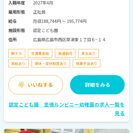
2027年4月
入職年度
正社員
雇用形態
月収188,744円 〜 195,774円
給与
認定こども園
施設形態
広島県広島市西区草津東１丁目６−１４
住所
駅チカ
交通費支給
車通勤可
賞与あり
昇給あり
育休・産休制度あり
残業手当あり
いいねする
詳細をみる
認定こども園 至徳ルンビニー幼稚園の求人一覧を
見る