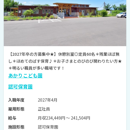
【2027年卒の方募集中★】休憩別室◎定員60名＊残業ほぼ無
し＊ほめてのばす保育♪＊お子さまとのびのび関わりたい方★
＊明るい職員が多い職場です！
あかりこども園
認可保育園
2027年4月
入職年度
正社員
雇用形態
月収234,449円 〜 241,504円
給与
認可保育園
施設形態