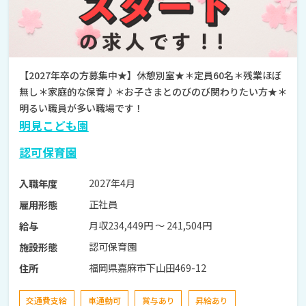
【2027年卒の方募集中★】休憩別室★＊定員60名＊残業ほぼ
無し＊家庭的な保育♪＊お子さまとのびのび関わりたい方★＊
明るい職員が多い職場です！
明見こども園
認可保育園
2027年4月
入職年度
正社員
雇用形態
月収234,449円 〜 241,504円
給与
認可保育園
施設形態
福岡県嘉麻市下山田469-12
住所
交通費支給
車通勤可
賞与あり
昇給あり