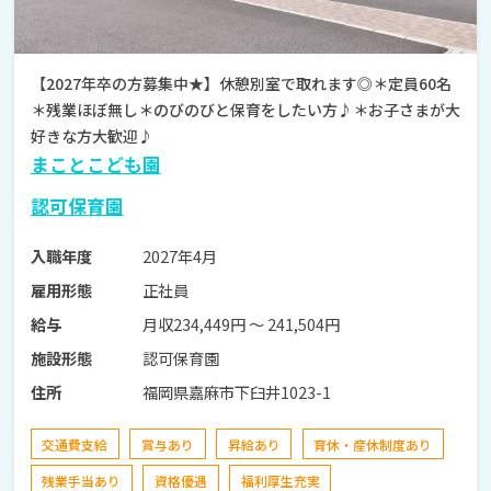
【2027年卒の方募集中★】休憩別室で取れます◎＊定員60名
＊残業ほぼ無し＊のびのびと保育をしたい方♪＊お子さまが大
好きな方大歓迎♪
まことこども園
認可保育園
2027年4月
入職年度
正社員
雇用形態
月収234,449円 〜 241,504円
給与
認可保育園
施設形態
福岡県嘉麻市下臼井1023-1
住所
交通費支給
賞与あり
昇給あり
育休・産休制度あり
残業手当あり
資格優遇
福利厚生充実