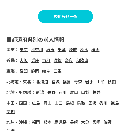
お知らせ一覧
■都道府県別の求人情報
関東：
東京
神奈川
埼玉
千葉
茨城
栃木
群馬
近畿：
大阪
兵庫
京都
滋賀
奈良
和歌山
東海：
愛知
静岡
岐阜
三重
北海道・東北：
北海道
宮城
福島
青森
岩手
山形
秋田
北陸・甲信越：
新潟
長野
石川
富山
山梨
福井
中国・四国：
広島
岡山
山口
島根
鳥取
愛媛
香川
徳島
高知
九州・沖縄：
福岡
熊本
鹿児島
長崎
大分
宮崎
佐賀
沖縄