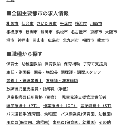
■全国主要都市の求人情報
札幌市
仙台市
さいたま市
千葉市
横浜市
川崎市
相模原市
新潟市
静岡市
浜松市
名古屋市
京都市
大阪市
堺市
神戸市
岡山市
広島市
北九州市
福岡市
熊本市
■職種から探す
保育士
幼稚園教諭
保育教諭
保育補助
子育て支援員
主任・副園長
園長・施設長
調理師・調理スタッフ
栄養士・管理栄養士
看護師・准看護師
放課後児童支援員・指導員（学童）
児童指導員任用資格（療育）
児童発達支援管理責任者
理学療法士（PT）
作業療法士（OT）
言語聴覚士（ST)
バス運転手(保育園、幼稚園)
バス添乗員(保育園、幼稚園)
用務員(保育園、幼稚園)
事務員(保育園、幼稚園)
その他