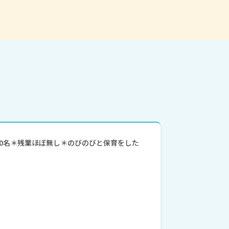
60名＊残業ほぼ無し＊のびのびと保育をした