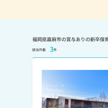
福岡県嘉麻市の賞与ありの新卒保
3
該当件数
件