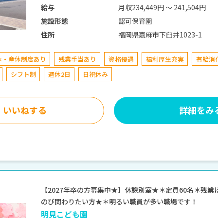
月収234,449円 〜 241,504円
給与
認可保育園
施設形態
福岡県嘉麻市下臼井1023-1
住所
休・産休制度あり
残業手当あり
資格優遇
福利厚生充実
有給消
シフト制
週休2日
日祝休み
いいねする
詳細をみ
【2027年卒の方募集中★】休憩別室★＊定員60名＊残
のび関わりたい方★＊明るい職員が多い職場です！
明見こども園