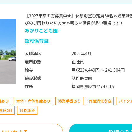
【2027年卒の方募集中★】休憩別室◎定員60名＊残業
びのび関わりたい方★＊明るい職員が多い職場です！
あかりこども園
認可保育園
2027年4月
入職年度
正社員
雇用形態
月収234,449円 〜 241,504円
給与
認可保育園
施設形態
福岡県嘉麻市平747-15
住所
給あり
育休・産休制度あり
残業手当あり
有給消化率高
バイク
週休2日
日祝休み
いいねする
詳細をみ