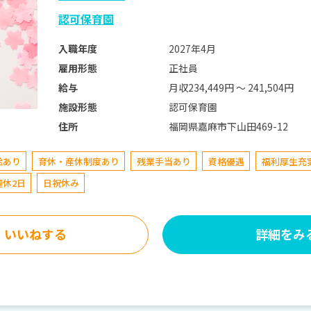
認可保育園
2027年4月
入職年度
正社員
雇用形態
月収234,449円 〜 241,504円
給与
認可保育園
施設形態
福岡県嘉麻市下山田469-12
住所
給あり
育休・産休制度あり
残業手当あり
資格優遇
福利厚生充
週休2日
日祝休み
いいねする
詳細をみ