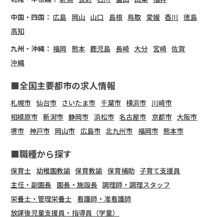
中国・四国：
広島
岡山
山口
島根
鳥取
愛媛
香川
徳島
高知
九州・沖縄：
福岡
熊本
鹿児島
長崎
大分
宮崎
佐賀
沖縄
■全国主要都市の求人情報
札幌市
仙台市
さいたま市
千葉市
横浜市
川崎市
相模原市
新潟市
静岡市
浜松市
名古屋市
京都市
大阪市
堺市
神戸市
岡山市
広島市
北九州市
福岡市
熊本市
■職種から探す
保育士
幼稚園教諭
保育教諭
保育補助
子育て支援員
主任・副園長
園長・施設長
調理師・調理スタッフ
栄養士・管理栄養士
看護師・准看護師
放課後児童支援員・指導員（学童）