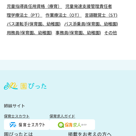
児童指導員任用資格（療育）
児童発達支援管理責任者
理学療法士（PT）
作業療法士（OT）
言語聴覚士（ST)
バス運転手(保育園、幼稚園)
バス添乗員(保育園、幼稚園)
用務員(保育園、幼稚園)
事務員(保育園、幼稚園)
その他
会
員
登
録
も
姉妹サイト
し
保育士スカウト
保育求人ガイド
く
は
ロ
園ぴったとは
掲載をお考えの方へ