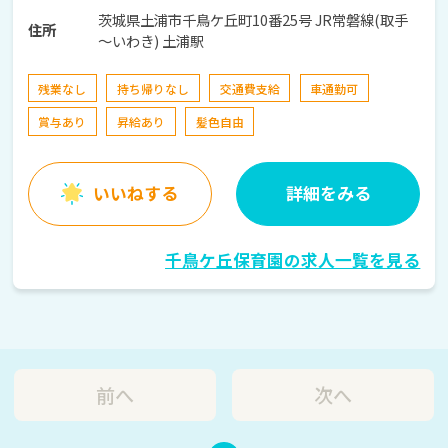
茨城県土浦市千鳥ケ丘町10番25号 JR常磐線(取手
住所
～いわき) 土浦駅
残業なし
持ち帰りなし
交通費支給
車通勤可
賞与あり
昇給あり
髪色自由
いいねする
詳細をみる
千鳥ケ丘保育園の求人一覧を見る
前へ
次へ