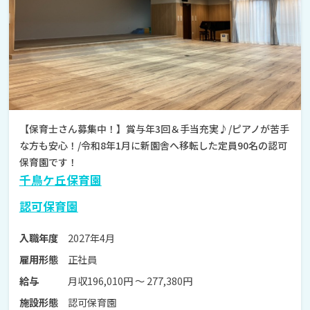
【保育士さん募集中！】賞与年3回＆手当充実♪/ピアノが苦手
な方も安心！/令和8年1月に新園舎へ移転した定員90名の認可
保育園です！
千鳥ケ丘保育園
認可保育園
2027年4月
入職年度
正社員
雇用形態
月収196,010円 〜 277,380円
給与
認可保育園
施設形態