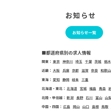
お知らせ
お知らせ一覧
■都道府県別の求人情報
関東：
東京
神奈川
埼玉
千葉
茨城
栃木
近畿：
大阪
兵庫
京都
滋賀
奈良
和歌山
東海：
愛知
静岡
岐阜
三重
北海道・東北：
北海道
宮城
福島
青森
北陸・甲信越：
新潟
長野
石川
富山
山
中国・四国：
広島
岡山
山口
島根
鳥取