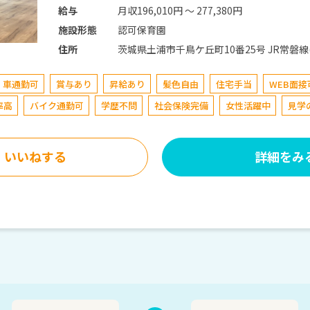
月収196,010円 〜 277,380円
給与
認可保育園
施設形態
茨城県土浦市千鳥ケ丘
住所
車通勤可
賞与あり
昇給あり
髪色自由
住宅手当
WEB面接
率高
バイク通勤可
学歴不問
社会保険完備
女性活躍中
見学
いいねする
詳細をみ