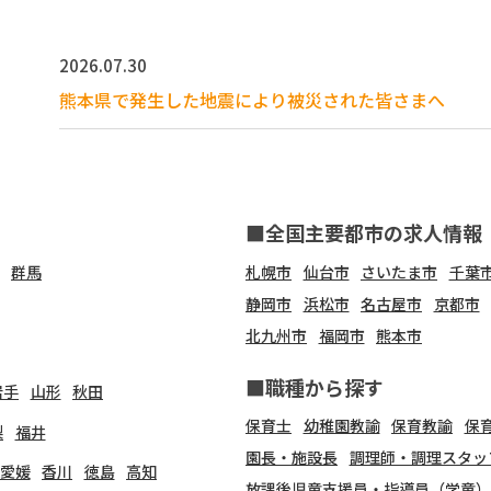
2026.07.30
熊本県で発生した地震により被災された皆さまへ
■全国主要都市の求人情報
群馬
札幌市
仙台市
さいたま市
千葉
静岡市
浜松市
名古屋市
京都市
北九州市
福岡市
熊本市
■職種から探す
岩手
山形
秋田
保育士
幼稚園教諭
保育教諭
保
梨
福井
園長・施設長
調理師・調理スタッ
愛媛
香川
徳島
高知
放課後児童支援員・指導員（学童）