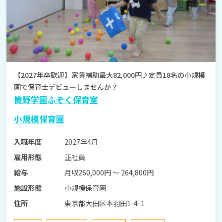
【2027年卒歓迎】家賃補助最大82,000円♪定員18名の小規模
園で保育士デビューしませんか？
簡野学園ふぞく保育室
小規模保育園
2027年4月
入職年度
正社員
雇用形態
月収260,000円 〜 264,800円
給与
小規模保育園
施設形態
東京都大田区本羽田1-4-1
住所