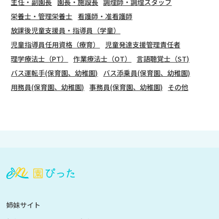
主任・副園長
園長・施設長
調理師・調理スタッフ
栄養士・管理栄養士
看護師・准看護師
放課後児童支援員・指導員（学童）
児童指導員任用資格（療育）
児童発達支援管理責任者
理学療法士（PT）
作業療法士（OT）
言語聴覚士（ST)
バス運転手(保育園、幼稚園)
バス添乗員(保育園、幼稚園)
用務員(保育園、幼稚園)
事務員(保育園、幼稚園)
その他
会
員
登
録
も
姉妹サイト
し