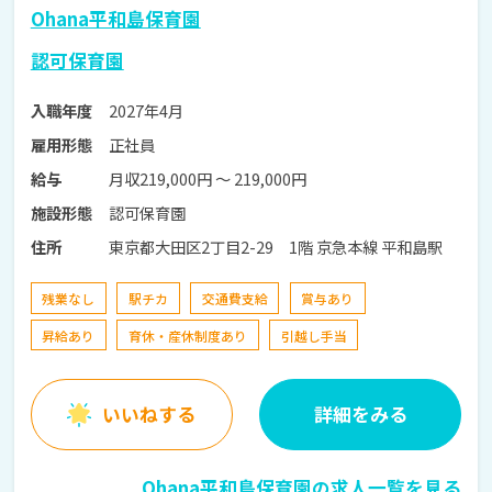
Ohana平和島保育園
認可保育園
2027年4月
入職年度
正社員
雇用形態
月収219,000円 〜 219,000円
給与
認可保育園
施設形態
東京都大田区2丁目2-29 1階 京急本線 平和島駅
住所
残業なし
駅チカ
交通費支給
賞与あり
昇給あり
育休・産休制度あり
引越し手当
いいねする
詳細をみる
Ohana平和島保育園の求人一覧を見る