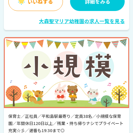
いいねする
詳細をみる
大森聖マリア幼稚園の求人一覧を見る
保育士／正社員／平和島駅最寄り／定員38名／小規模な保育
園／年間休日120日以上／残業・持ち帰りナシでプライベート
充実☆彡／遅番も19:30まで◎