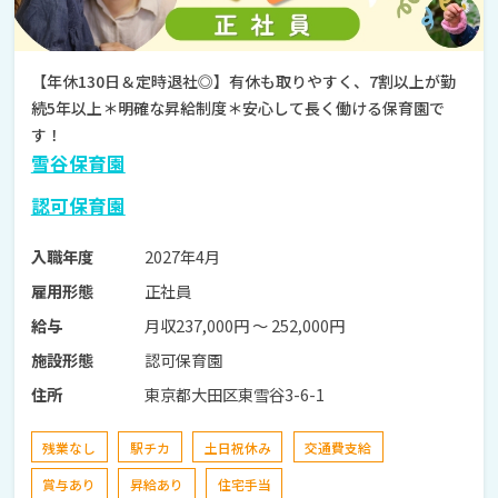
【年休130日＆定時退社◎】有休も取りやすく、7割以上が勤
続5年以上＊明確な昇給制度＊安心して長く働ける保育園で
す！
雪谷保育園
認可保育園
2027年4月
入職年度
正社員
雇用形態
月収237,000円 〜 252,000円
給与
認可保育園
施設形態
東京都大田区東雪谷3-6-1
住所
残業なし
駅チカ
土日祝休み
交通費支給
賞与あり
昇給あり
住宅手当