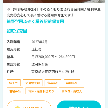
🌱 【糀谷駅徒歩2分】木のぬくもりあふれる保育園♪福利厚生
充実◎安心して長く働ける認可保育園です♪
簡野学園ふぞく糀谷駅前保育園
認可保育園
2027年4月
入職年度
正社員
雇用形態
月収260,000円 〜 264,800円
給与
認可保育園
施設形態
東京都大田区西糀谷4-29-16
住所
駅チカ
交通費支給
賞与あり
昇給あり
住宅手当
育休・産休制度あり
高給与・高収入