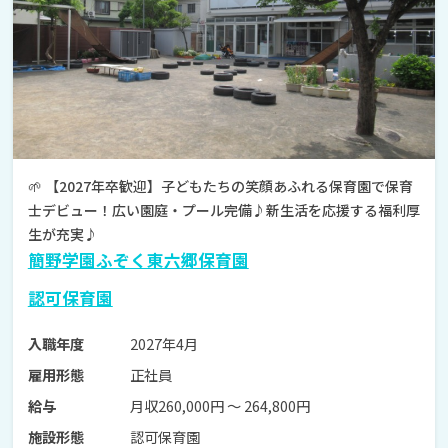
🌱 【2027年卒歓迎】子どもたちの笑顔あふれる保育園で保育
士デビュー！広い園庭・プール完備♪新生活を応援する福利厚
生が充実♪
簡野学園ふぞく東六郷保育園
認可保育園
2027年4月
入職年度
正社員
雇用形態
月収260,000円 〜 264,800円
給与
認可保育園
施設形態