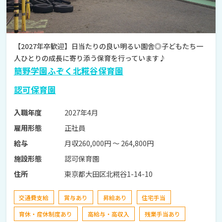
【2027年卒歓迎】日当たりの良い明るい園舎◎子どもたち一
人ひとりの成長に寄り添う保育を行っています♪
簡野学園ふぞく北糀谷保育園
認可保育園
2027年4月
入職年度
正社員
雇用形態
月収260,000円 〜 264,800円
給与
認可保育園
施設形態
東京都大田区北糀谷1-14-10
住所
交通費支給
賞与あり
昇給あり
住宅手当
育休・産休制度あり
高給与・高収入
残業手当あり