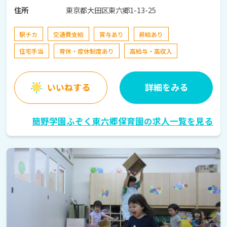
東京都大田区東六郷1-13-25
住所
駅チカ
交通費支給
賞与あり
昇給あり
住宅手当
育休・産休制度あり
高給与・高収入
いいねする
詳細をみる
簡野学園ふぞく東六郷保育園の求人一覧を見る