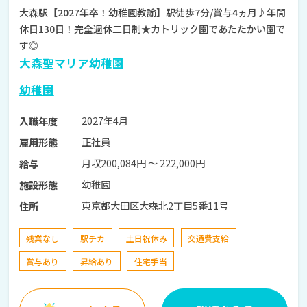
大森駅【2027年卒！幼稚園教諭】駅徒歩7分/賞与4ヵ月♪年間
休日130日！完全週休二日制★カトリック園であたたかい園で
す◎
大森聖マリア幼稚園
幼稚園
2027年4月
入職年度
正社員
雇用形態
月収200,084円 〜 222,000円
給与
幼稚園
施設形態
東京都大田区大森北2丁目5番11号
住所
残業なし
駅チカ
土日祝休み
交通費支給
賞与あり
昇給あり
住宅手当