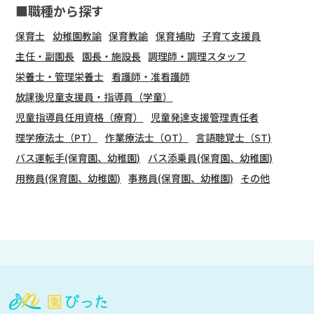
■職種から探す
保育士
幼稚園教諭
保育教諭
保育補助
子育て支援員
主任・副園長
園長・施設長
調理師・調理スタッフ
栄養士・管理栄養士
看護師・准看護師
放課後児童支援員・指導員（学童）
児童指導員任用資格（療育）
児童発達支援管理責任者
理学療法士（PT）
作業療法士（OT）
言語聴覚士（ST)
バス運転手(保育園、幼稚園)
バス添乗員(保育園、幼稚園)
用務員(保育園、幼稚園)
事務員(保育園、幼稚園)
その他
会
員
登