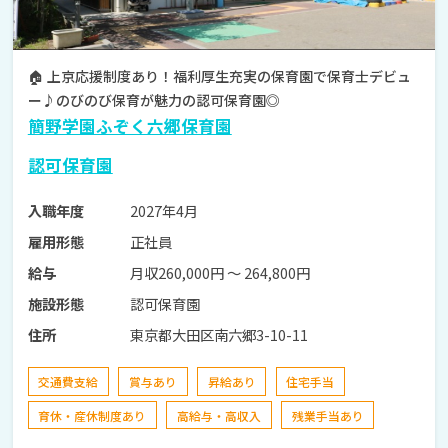
🏠 上京応援制度あり！福利厚生充実の保育園で保育士デビュ
ー♪のびのび保育が魅力の認可保育園◎
簡野学園ふぞく六郷保育園
認可保育園
2027年4月
入職年度
正社員
雇用形態
月収260,000円 〜 264,800円
給与
認可保育園
施設形態
東京都大田区南六郷3-10-11
住所
交通費支給
賞与あり
昇給あり
住宅手当
育休・産休制度あり
高給与・高収入
残業手当あり