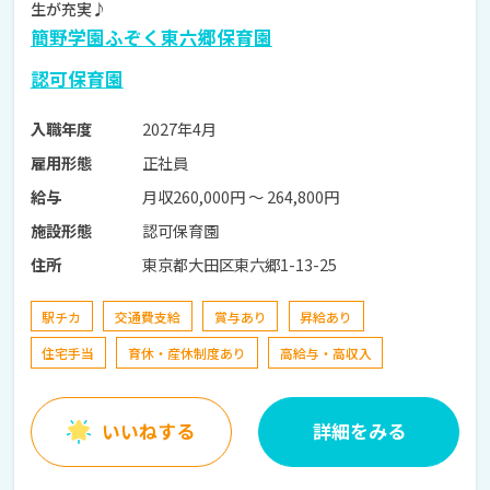
生が充実♪
簡野学園ふぞく東六郷保育園
認可保育園
2027年4月
入職年度
正社員
雇用形態
月収260,000円 〜 264,800円
給与
認可保育園
施設形態
東京都大田区東六郷1-13-25
住所
駅チカ
交通費支給
賞与あり
昇給あり
住宅手当
育休・産休制度あり
高給与・高収入
いいねする
詳細をみる