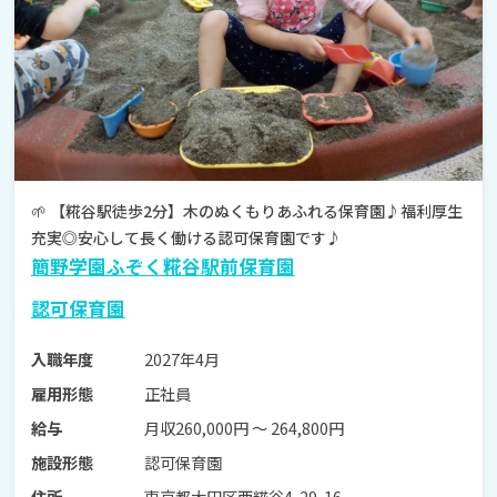
🌱 【糀谷駅徒歩2分】木のぬくもりあふれる保育園♪福利厚生
充実◎安心して長く働ける認可保育園です♪
簡野学園ふぞく糀谷駅前保育園
認可保育園
2027年4月
入職年度
正社員
雇用形態
月収260,000円 〜 264,800円
給与
認可保育園
施設形態
東京都大田区西糀谷4-29-16
住所