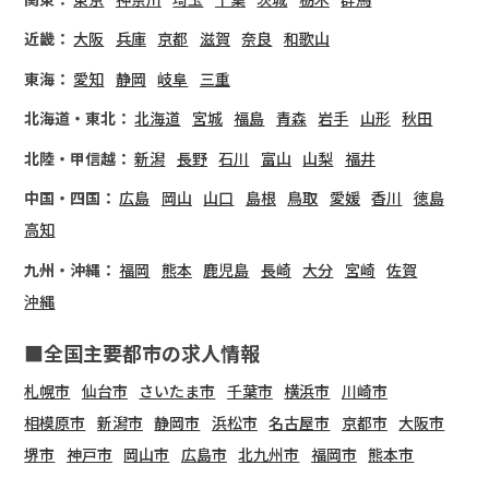
近畿：
大阪
兵庫
京都
滋賀
奈良
和歌山
東海：
愛知
静岡
岐阜
三重
北海道・東北：
北海道
宮城
福島
青森
岩手
山形
秋田
北陸・甲信越：
新潟
長野
石川
富山
山梨
福井
中国・四国：
広島
岡山
山口
島根
鳥取
愛媛
香川
徳島
高知
九州・沖縄：
福岡
熊本
鹿児島
長崎
大分
宮崎
佐賀
沖縄
■全国主要都市の求人情報
札幌市
仙台市
さいたま市
千葉市
横浜市
川崎市
相模原市
新潟市
静岡市
浜松市
名古屋市
京都市
大阪市
堺市
神戸市
岡山市
広島市
北九州市
福岡市
熊本市