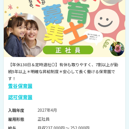
【年休130日＆定時退社◎】有休も取りやすく、7割以上が勤
続5年以上＊明確な昇給制度＊安心して長く働ける保育園で
す！
雪谷保育園
認可保育園
2027年4月
入職年度
正社員
雇用形態
月収237,000円 〜 252,000円
給与