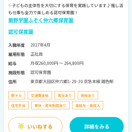
✨子どもの主体性を大切にする保育を実践しています♪推し活
も仕事も全力で楽しめる認可保育園！
簡野学園ふぞく仲六郷保育園
認可保育園
2027年4月
入職年度
正社員
雇用形態
月収260,000円 〜 264,800円
給与
認可保育園
施設形態
東京都大田区仲六郷1-29-10 京急本線 雑色駅
住所
駅チカ
交通費支給
賞与あり
昇給あり
住宅手当
育休・産休制度あり
高給与・高収入
いいねする
詳細をみる