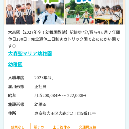
大森駅【2027年卒！幼稚園教諭】駅徒歩7分/賞与4ヵ月♪年間
休日130日！完全週休二日制★カトリック園であたたかい園で
す◎
大森聖マリア幼稚園
幼稚園
2027年4月
入職年度
正社員
雇用形態
月収200,084円 〜 222,000円
給与
幼稚園
施設形態
東京都大田区大森北2丁目5番11号
住所
残業なし
駅チカ
土日祝休み
交通費支給