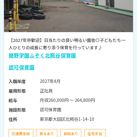
【2027年卒歓迎】日当たりの良い明るい園舎◎子どもたち一
人ひとりの成長に寄り添う保育を行っています♪
簡野学園ふぞく北糀谷保育園
認可保育園
2027年4月
入職年度
正社員
雇用形態
月収260,000円 〜 264,800円
給与
認可保育園
施設形態
東京都大田区北糀谷1-14-10
住所
交通費支給
賞与あり
昇給あり
住宅手当