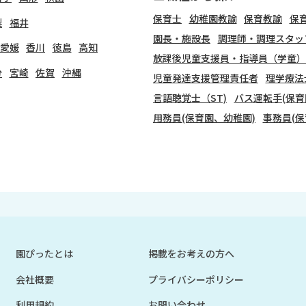
保育士
幼稚園教諭
保育教諭
保
梨
福井
園長・施設長
調理師・調理スタッ
愛媛
香川
徳島
高知
放課後児童支援員・指導員（学童）
分
宮崎
佐賀
沖縄
児童発達支援管理責任者
理学療法
言語聴覚士（ST)
バス運転手(保育
用務員(保育園、幼稚園)
事務員(保
園ぴったとは
掲載をお考えの方へ
会社概要
プライバシーポリシー
利用規約
お問い合わせ