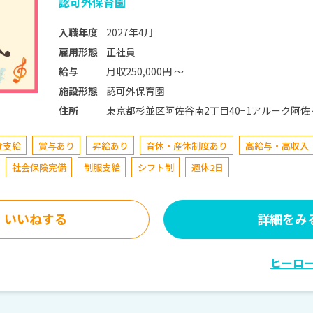
認可外保育園
2027年4月
入職年度
正社員
雇用形態
月収250,000円 〜
給与
認可外保育園
施設形態
東京都杉並区阿佐谷南2丁目40−1アルーク阿佐ヶ谷 JR中央線(快速) 阿佐ケ谷駅 
住所
線・総武線 徒歩5分
費支給
賞与あり
昇給あり
育休・産休制度あり
高給与・高収入
社会保険完備
制服支給
シフト制
週休2日
いいねする
詳細をみ
ヒーロ