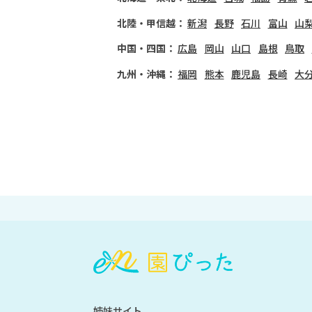
北陸・甲信越：
新潟
長野
石川
富山
山
中国・四国：
広島
岡山
山口
島根
鳥取
九州・沖縄：
福岡
熊本
鹿児島
長崎
大
会
員
登
録
も
姉妹サイト