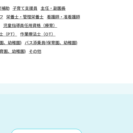
育補助
子育て支援員
主任・副園長
フ
栄養士・管理栄養士
看護師・准看護師
児童指導員任用資格（療育）
士（PT）
作業療法士（OT）
園、幼稚園)
バス添乗員(保育園、幼稚園)
育園、幼稚園)
その他