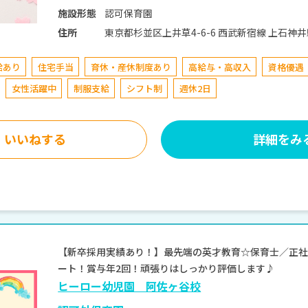
認可保育園
施設形態
東京都杉並区上井草4-6-6 西武新宿線 上石神井駅 徒歩16分 西武新宿線 上井草駅 徒歩20分
住所
JR中央・総武線 荻窪駅 バス「善福寺」より徒
給あり
住宅手当
育休・産休制度あり
高給与・高収入
資格優遇
女性活躍中
制服支給
シフト制
週休2日
いいねする
詳細をみ
【新卒採用実績あり！】最先端の英才教育☆保育士／正社
ート！賞与年2回！頑張りはしっかり評価します♪
ヒーロー幼児園 阿佐ヶ谷校